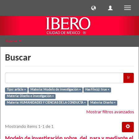
Cambi
naveg
Buscar
Buscar
Ir
Tipo: article ×
Materia: Modelo de investigación ×
Has File(s): true ×
Materia: Diseño e investigación ×
Materia: HUMANIDADES Y CIENCIAS DE LA CONDUCTA ×
Materia: Diseño ×
Mostrar filtros avanzados
Mostrando ítems 1-1 de 1
Modelo de investigación sobre, del, para y mediante el