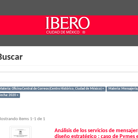
Buscar
Materia: Oficina Central de Correos (Centro Histórico, Ciudad de México) ×
Materia: Mensajería,
Fecha: 2020 ×
ostrando ítems 1-1 de 1
Análisis de los servicios de mensaje
diseño estratégico : caso de Pymes 