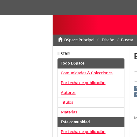
DSpace Principal
Diseño
Buscar
LISTAR
Todo DSpace
Comunidades & Colecciones
Por fecha de publicación
Autores
Títulos
Materias
M
Esta comunidad
Por fecha de publicación