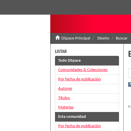
DSpace Principal
Diseño
Buscar
LISTAR
Todo DSpace
Comunidades & Colecciones
Por fecha de publicación
Autores
Títulos
M
Materias
Esta comunidad
Por fecha de publicación