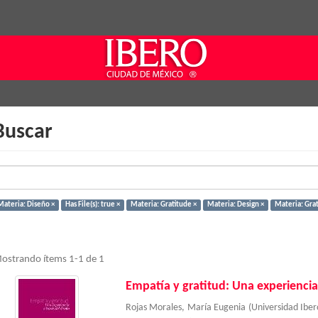
Buscar
Materia: Diseño ×
Has File(s): true ×
Materia: Gratitude ×
Materia: Design ×
Materia: Grat
ostrando ítems 1-1 de 1
Empatía y gratitud: Una experiencia
Rojas Morales, María Eugenia
(
Universidad Ibe