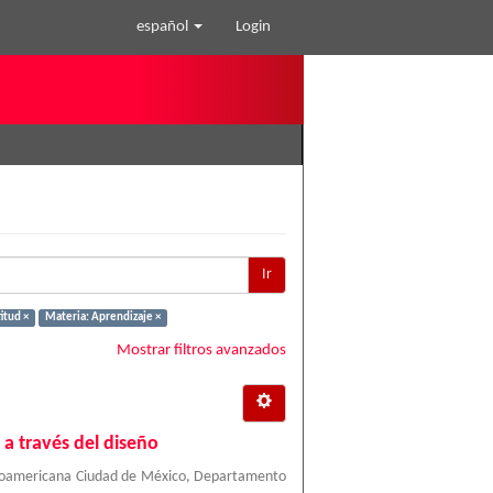
español
Login
Ir
itud ×
Materia: Aprendizaje ×
Mostrar filtros avanzados
 a través del diseño
roamericana Ciudad de México, Departamento