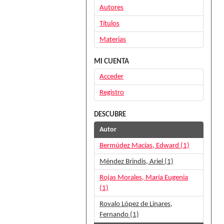
Autores
Títulos
Materias
MI CUENTA
Acceder
Registro
DESCUBRE
Autor
Bermúdez Macías, Edward (1)
Méndez Brindis, Ariel (1)
Rojas Morales, María Eugenia
(1)
Rovalo López de Linares,
Fernando (1)