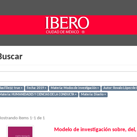
Buscar
as File(s): true ×
Fecha: 2019 ×
Materia: Modos de investigación ×
Autor: Rovalo López de 
Materia: HUMANIDADES Y CIENCIAS DE LA CONDUCTA ×
Materia: Diseño ×
ostrando ítems 1-1 de 1
Modelo de investigación sobre, del,