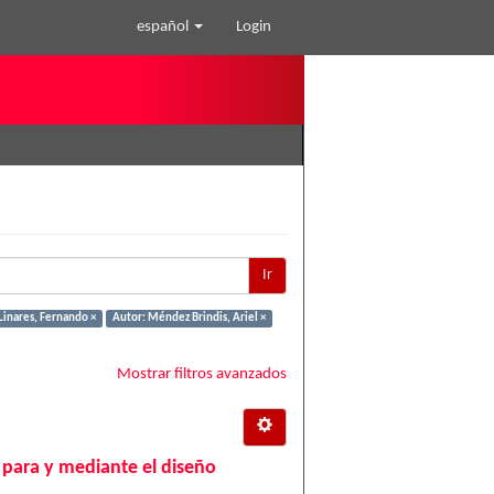
español
Login
Ir
Linares, Fernando ×
Autor: Méndez Brindis, Ariel ×
Mostrar filtros avanzados
 para y mediante el diseño