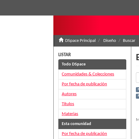
DSpace Principal
Diseño
Buscar
LISTAR
Todo DSpace
Comunidades & Colecciones
Por fecha de publicación
H
Autores
Títulos
Materias
M
Esta comunidad
Por fecha de publicación