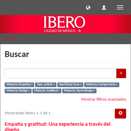
Cambi
naveg
Buscar
Buscar
Ir
Materia: Empathy ×
Tipo: article ×
Has File(s): true ×
Materia: Compromiso ×
Materia: Design ×
Materia: Gratitud ×
Materia: Aprendizaje ×
Mostrar filtros avanzados
Mostrando ítems 1-1 de 1
Empatía y gratitud: Una experiencia a través del
diseño