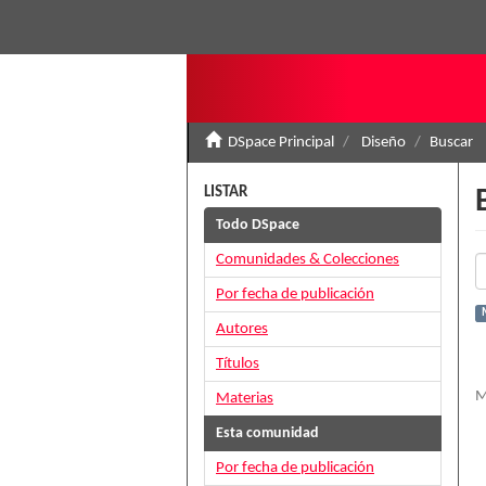
DSpace Principal
Diseño
Buscar
LISTAR
Todo DSpace
Comunidades & Colecciones
Por fecha de publicación
Autores
Títulos
M
Materias
Esta comunidad
Por fecha de publicación