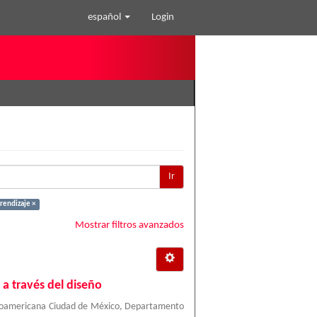
español
Login
Ir
rendizaje ×
Mostrar filtros avanzados
 a través del diseño
roamericana Ciudad de México, Departamento