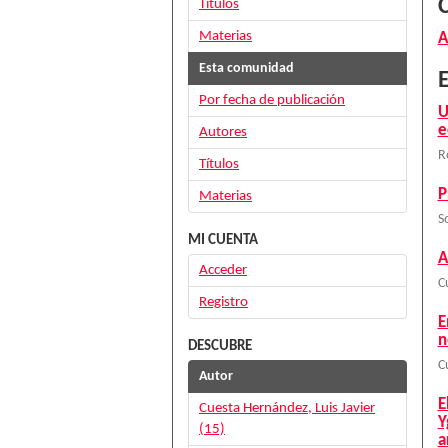
Títulos
Materias
A
Esta comunidad
E
Por fecha de publicación
U
e
Autores
R
Títulos
P
Materias
S
MI CUENTA
A
Acceder
C
Registro
E
n
DESCUBRE
C
Autor
E
Cuesta Hernández, Luis Javier
Y
(15)
a