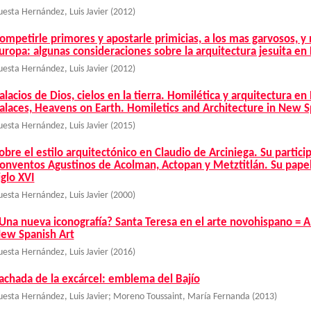
uesta Hernández, Luis Javier
(
2012
)
ompetirle primores y apostarle primicias, a los mas garvosos, 
uropa: algunas consideraciones sobre la arquitectura jesuita en
uesta Hernández, Luis Javier
(
2012
)
alacios de Dios, cielos en la tierra. Homilética y arquitectura en
alaces, Heavens on Earth. Homiletics and Architecture in New S
uesta Hernández, Luis Javier
(
2015
)
obre el estilo arquitectónico en Claudio de Arciniega. Su partici
onventos Agustinos de Acolman, Actopan y Metztitlán. Su papel
iglo XVI
uesta Hernández, Luis Javier
(
2000
)
Una nueva iconografía? Santa Teresa en el arte novohispano = A
ew Spanish Art
uesta Hernández, Luis Javier
(
2016
)
achada de la excárcel: emblema del Bajío
uesta Hernández, Luis Javier
;
Moreno Toussaint, María Fernanda
(
2013
)