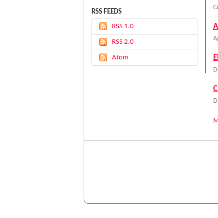
C
RSS FEEDS
A
RSS 1.0
A
RSS 2.0
E
Atom
D
C
D
M