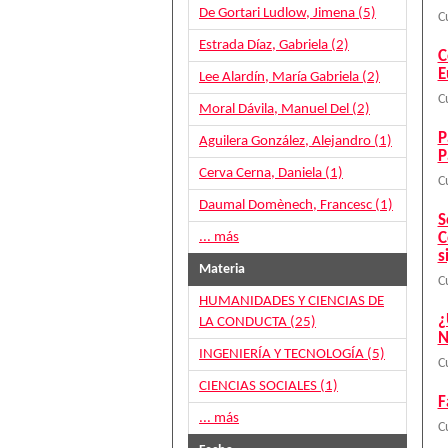
De Gortari Ludlow, Jimena (5)
C
Estrada Díaz, Gabriela (2)
C
E
Lee Alardín, María Gabriela (2)
C
Moral Dávila, Manuel Del (2)
P
Aguilera González, Alejandro (1)
P
Cerva Cerna, Daniela (1)
C
Daumal Domènech, Francesc (1)
S
... más
C
s
Materia
C
HUMANIDADES Y CIENCIAS DE
¿
LA CONDUCTA (25)
N
INGENIERÍA Y TECNOLOGÍA (5)
C
CIENCIAS SOCIALES (1)
F
... más
C