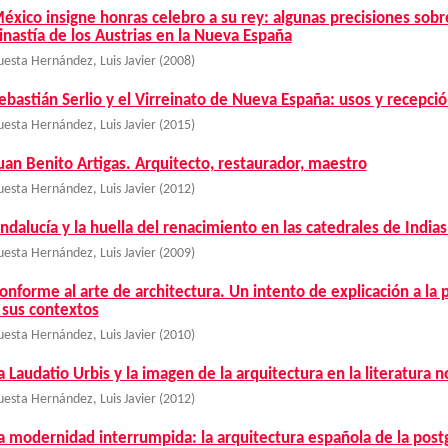
éxico insigne honras celebro a su rey: algunas precisiones sobr
inastía de los Austrias en la Nueva España
uesta Hernández, Luis Javier
(
2008
)
ebastián Serlio y el Virreinato de Nueva España: usos y recepci
uesta Hernández, Luis Javier
(
2015
)
uan Benito Artigas. Arquitecto, restaurador, maestro
uesta Hernández, Luis Javier
(
2012
)
ndalucía y la huella del renacimiento en las catedrales de Indias
uesta Hernández, Luis Javier
(
2009
)
onforme al arte de architectura. Un intento de explicación a la
 sus contextos
uesta Hernández, Luis Javier
(
2010
)
a Laudatio Urbis y la imagen de la arquitectura en la literatura
uesta Hernández, Luis Javier
(
2012
)
a modernidad interrumpida: la arquitectura española de la post