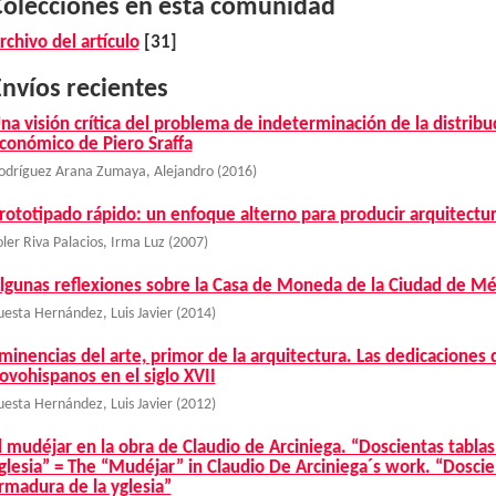
Colecciones en esta comunidad
rchivo del artículo
[31]
nvíos recientes
na visión crítica del problema de indeterminación de la distribu
conómico de Piero Sraffa
odríguez Arana Zumaya, Alejandro
(
2016
)
rototipado rápido: un enfoque alterno para producir arquitectu
oler Riva Palacios, Irma Luz
(
2007
)
lgunas reflexiones sobre la Casa de Moneda de la Ciudad de Méx
uesta Hernández, Luis Javier
(
2014
)
minencias del arte, primor de la arquitectura. Las dedicaciones 
ovohispanos en el siglo XVII
uesta Hernández, Luis Javier
(
2012
)
l mudéjar en la obra de Claudio de Arciniega. “Doscientas tablas
glesia” = The “Mudéjar” in Claudio De Arciniega´s work. “Doscien
rmadura de la yglesia”