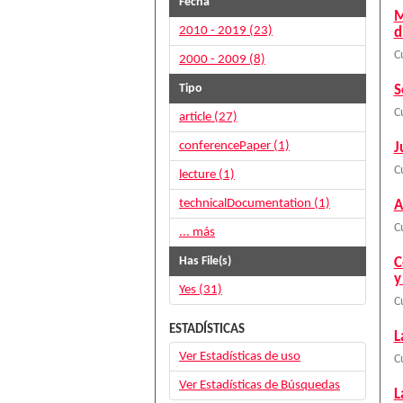
Fecha
M
2010 - 2019 (23)
d
C
2000 - 2009 (8)
Tipo
S
C
article (27)
conferencePaper (1)
J
C
lecture (1)
technicalDocumentation (1)
A
C
... más
Has File(s)
C
y
Yes (31)
C
ESTADÍSTICAS
L
Ver Estadísticas de uso
C
Ver Estadísticas de Búsquedas
L