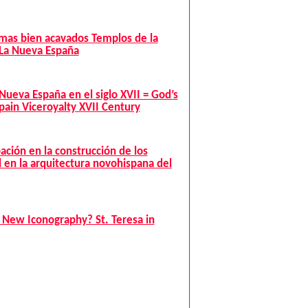
y mas bien acavados Templos de la
 La Nueva España
 Nueva España en el siglo XVII = God’s
pain Viceroyalty XVII Century
pación en la construcción de los
 en la arquitectura novohispana del
 New Iconography? St. Teresa in