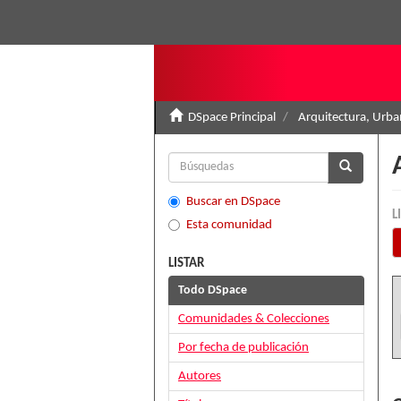
DSpace Principal
Arquitectura, Urban
Buscar en DSpace
L
Esta comunidad
LISTAR
Todo DSpace
Comunidades & Colecciones
Por fecha de publicación
Autores