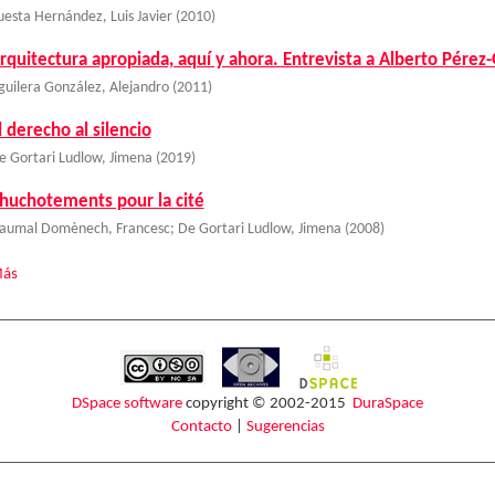
uesta Hernández, Luis Javier
(
2010
)
rquitectura apropiada, aquí y ahora. Entrevista a Alberto Pére
guilera González, Alejandro
(
2011
)
l derecho al silencio
e Gortari Ludlow, Jimena
(
2019
)
huchotements pour la cité
aumal Domènech, Francesc
;
De Gortari Ludlow, Jimena
(
2008
)
ás
DSpace software
copyright © 2002-2015
DuraSpace
Contacto
|
Sugerencias