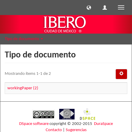
Cambi
naveg
Tipo de documento
Tipo de documento
Mostrando ítems 1-1 de 2
workingPaper (2)
DSpace software
copyright © 2002-2015
DuraSpace
Contacto
|
Sugerencias