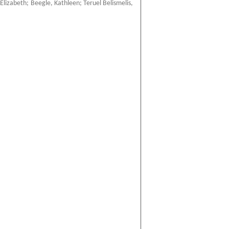
Elizabeth
;
Beegle, Kathleen
;
Teruel Belismelis,