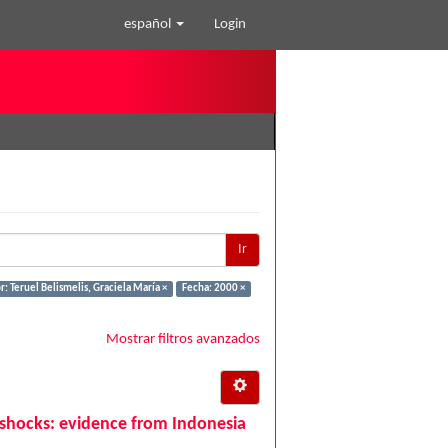
español
Login
Ir
: Teruel Belismelis, Graciela María ×
Fecha: 2000 ×
Mostrar filtros avanzados
hocks: evidence from Indonesia