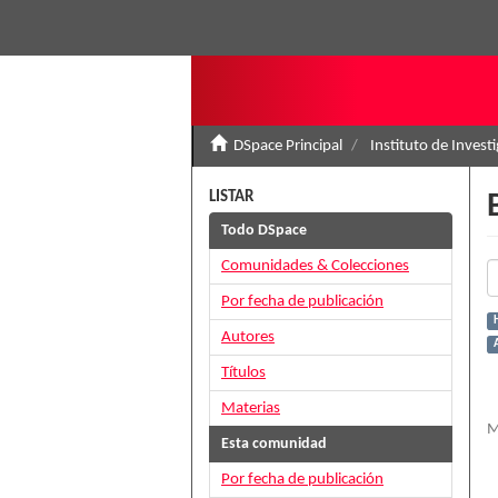
DSpace Principal
Instituto de Invest
LISTAR
Todo DSpace
Comunidades & Colecciones
Por fecha de publicación
H
Autores
Títulos
Materias
M
Esta comunidad
Por fecha de publicación