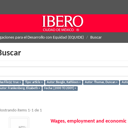
igaciones para el Desarrollo con Equidad (EQUIDE)
Buscar
Buscar
as File(s): true ×
Tipo: article ×
Autor: Beegle, Kathleen ×
Autor: Thomas, Duncan ×
Autor
Autor: Frankenberg, Elizabeth ×
Fecha: [2000 TO 2009] ×
ostrando ítems 1-1 de 1
Wages, employment and economic s