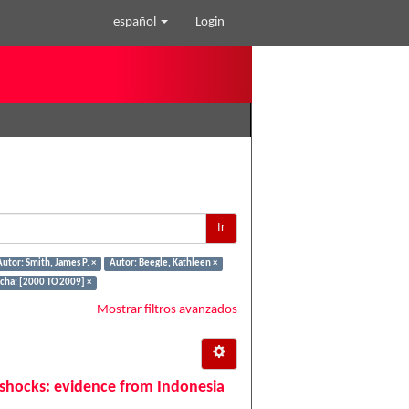
español
Login
Ir
Autor: Smith, James P. ×
Autor: Beegle, Kathleen ×
cha: [2000 TO 2009] ×
Mostrar filtros avanzados
hocks: evidence from Indonesia