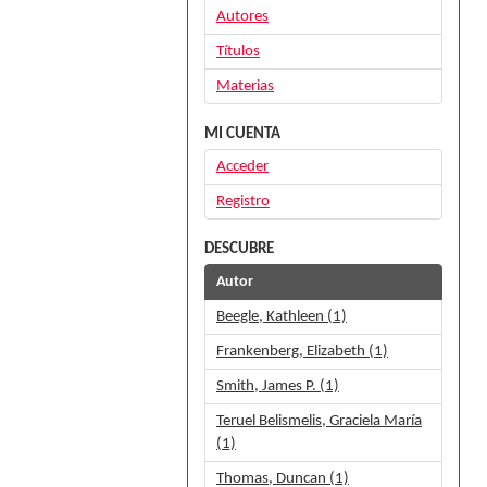
Autores
Títulos
Materias
MI CUENTA
Acceder
Registro
DESCUBRE
Autor
Beegle, Kathleen (1)
Frankenberg, Elizabeth (1)
Smith, James P. (1)
Teruel Belismelis, Graciela María
(1)
Thomas, Duncan (1)