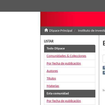
DSpace Principal
Instituto de Invest
LISTAR
Todo DSpace
Comunidades & Colecciones
Por fecha de publicación
T
Autores
A
Títulos
Materias
M
Esta comunidad
Por fecha de publicación