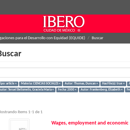
igaciones para el Desarrollo con Equidad (EQUIDE)
Buscar
Buscar
ipo: article ×
Materia: CIENCIAS SOCIALES ×
Autor: Thomas, Duncan ×
Has File(s): true ×
utor: Teruel Belismelis, Graciela María ×
Fecha: 2000 ×
Autor: Frankenberg, Elizabeth ×
Fe
ostrando ítems 1-1 de 1
Wages, employment and economic s