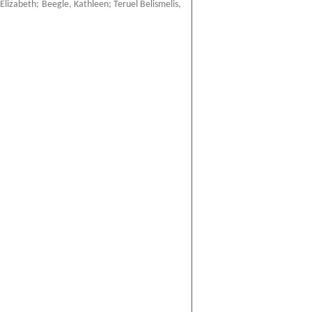
Elizabeth
;
Beegle, Kathleen
;
Teruel Belismelis,