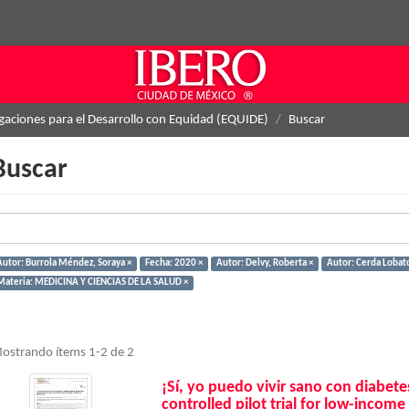
igaciones para el Desarrollo con Equidad (EQUIDE)
Buscar
Buscar
Autor: Burrola Méndez, Soraya ×
Fecha: 2020 ×
Autor: Delvy, Roberta ×
Autor: Cerda Lobato
Materia: MEDICINA Y CIENCIAS DE LA SALUD ×
ostrando ítems 1-2 de 2
¡Sí, yo puedo vivir sano con diabe
controlled pilot trial for low-income