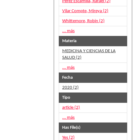
Pérez Escamilla, Rafael (2)
Vilar Compte, Mireya (2)
Whittemore, Robin (2)
... más
Materia
MEDICINA Y CIENCIAS DE LA
SALUD (2)
... más
Fecha
2020 (2)
Tipo
article (2)
... más
Has File(s)
Yes (2)