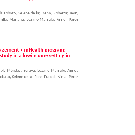
a Lobato, Selene de la
;
Delvy, Roberta
;
Jeon,
rillo, Mariana
;
Lozano Marrufo, Annel
;
Pérez
nagement + mHealth program:
t study in a lowincome setting in
rola Méndez, Soraya
;
Lozano Marrufo, Annel
;
obato, Selene de la
;
Pena Purcell, Ninfa
;
Pérez