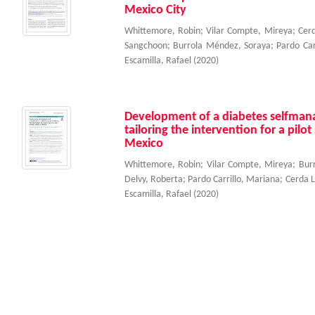
Mexico City
Whittemore, Robin
;
Vilar Compte, Mireya
;
Cerd
Sangchoon
;
Burrola Méndez, Soraya
;
Pardo Car
Escamilla, Rafael
(
2020
)
Development of a diabetes selfma
tailoring the intervention for a pilo
Mexico
Whittemore, Robin
;
Vilar Compte, Mireya
;
Bur
Delvy, Roberta
;
Pardo Carrillo, Mariana
;
Cerda L
Escamilla, Rafael
(
2020
)