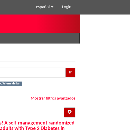
español
Login
Ir
, Selene de la ×
Mostrar filtros avanzados
tes! A self-management randomized
 adults with Type 2 Diabetes in