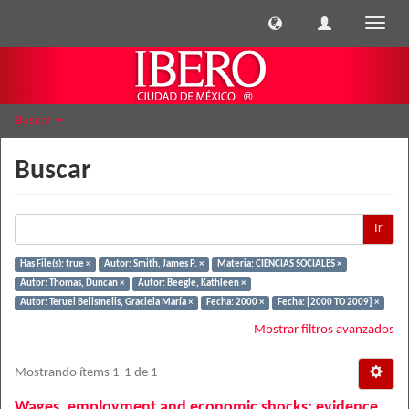
Cambi
naveg
Buscar
Buscar
Ir
Has File(s): true ×
Autor: Smith, James P. ×
Materia: CIENCIAS SOCIALES ×
Autor: Thomas, Duncan ×
Autor: Beegle, Kathleen ×
Autor: Teruel Belismelis, Graciela María ×
Fecha: 2000 ×
Fecha: [2000 TO 2009] ×
Mostrar filtros avanzados
Mostrando ítems 1-1 de 1
Wages, employment and economic shocks: evidence