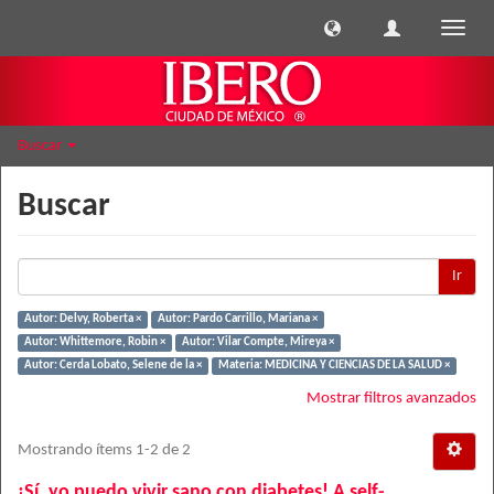
Cambi
naveg
Buscar
Buscar
Ir
Autor: Delvy, Roberta ×
Autor: Pardo Carrillo, Mariana ×
Autor: Whittemore, Robin ×
Autor: Vilar Compte, Mireya ×
Autor: Cerda Lobato, Selene de la ×
Materia: MEDICINA Y CIENCIAS DE LA SALUD ×
Mostrar filtros avanzados
Mostrando ítems 1-2 de 2
¡Sí, yo puedo vivir sano con diabetes! A self-