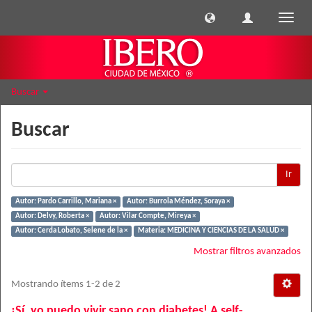
Cambi
naveg
Buscar
Buscar
Ir
Autor: Pardo Carrillo, Mariana ×
Autor: Burrola Méndez, Soraya ×
Autor: Delvy, Roberta ×
Autor: Vilar Compte, Mireya ×
Autor: Cerda Lobato, Selene de la ×
Materia: MEDICINA Y CIENCIAS DE LA SALUD ×
Mostrar filtros avanzados
Mostrando ítems 1-2 de 2
¡Sí, yo puedo vivir sano con diabetes! A self-