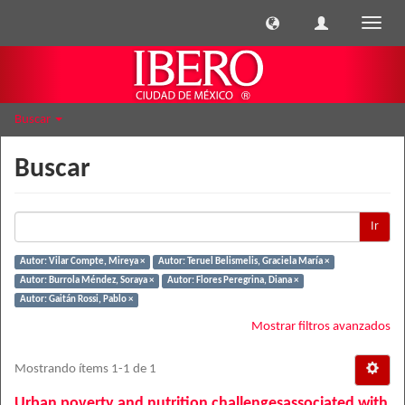
Cambi
naveg
Buscar
Buscar
Ir
Autor: Vilar Compte, Mireya ×
Autor: Teruel Belismelis, Graciela María ×
Autor: Burrola Méndez, Soraya ×
Autor: Flores Peregrina, Diana ×
Autor: Gaitán Rossi, Pablo ×
Mostrar filtros avanzados
Mostrando ítems 1-1 de 1
Urban poverty and nutrition challengesassociated with