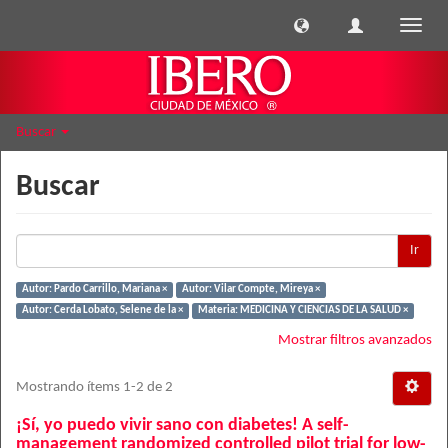
Cambi
naveg
Buscar
Buscar
Ir
Autor: Pardo Carrillo, Mariana ×
Autor: Vilar Compte, Mireya ×
Autor: Cerda Lobato, Selene de la ×
Materia: MEDICINA Y CIENCIAS DE LA SALUD ×
Mostrar filtros avanzados
Mostrando ítems 1-2 de 2
¡Sí, yo puedo vivir sano con diabetes! A self-
management randomized controlled pilot trial for low-