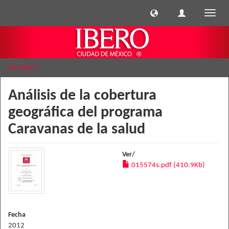
Cambi
naveg
Ver ítem
Análisis de la cobertura
geográfica del programa
Caravanas de la salud
Ver/
015574s.pdf (410.9Kb)
Fecha
2012