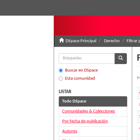
DSpace Principal
Derecho
Filtrar
Buscar en DSpace
M
Esta comunidad
LISTAR
Todo DSpace
Comunidades & Colecciones
Por fecha de publicación
Autores