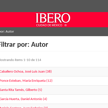
 por: Autor
Filtrar por: Autor
ostrando ítems 1-10 de 114
Caballero Ochoa, José Luis Juan (38)
Ponce Esteban, María Enriqueta (12)
Santa Rita Tamés, Gilberto (5)
García Huerta, Daniel Antonio (4)