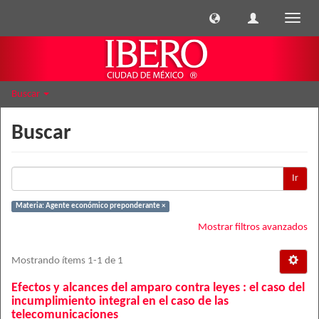
Cambi
naveg
Buscar
Buscar
Ir
Materia: Agente económico preponderante ×
Mostrar filtros avanzados
Mostrando ítems 1-1 de 1
Efectos y alcances del amparo contra leyes : el caso del
incumplimiento integral en el caso de las
telecomunicaciones