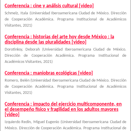
Conferencia : cine y análisis cultural [video]
Schmelz, Itala
(
Universidad Iberoamericana Ciudad de México. Dirección
de Cooperación Académica. Programa Institucional de Académicos
Visitantes
,
2021
)
Conferencia : historias del arte hoy desde México : la
disciplina desde las pluralidades [video]
Dorotinksy, Deborah
(
Universidad Iberoamericana Ciudad de México.
Dirección de Cooperación Académica. Programa Institucional de
Académicos Visitantes
,
2021
)
Conferencia : maniobras ecológicas [video]
Romero, Belén
(
Universidad Iberoamericana Ciudad de México. Dirección
de Cooperación Académica. Programa Institucional de Académicos
Visitantes
,
2021
)
Conferencia : impacto del ejercicio multicomponente, en
el desempeño físico y fragilidad en los adultos mayores
[video]
Izquierdo Redín, Miguel Eugenio
(
Universidad Iberoamericana Ciudad de
México. Dirección de Cooperación Académica. Programa Institucional de