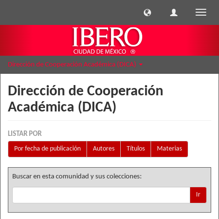
Cambi
naveg
Dirección de Cooperación Académica (DICA)
Dirección de Cooperación
Académica (DICA)
LISTAR POR
Por fecha de publicación
Autores
Títulos
Materias
Buscar en esta comunidad y sus colecciones:
Ir