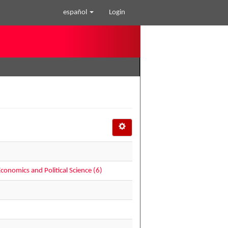
español
Login
onomics and Political Science (6)