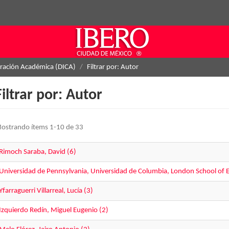
eración Académica (DICA)
Filtrar por: Autor
Filtrar por: Autor
ostrando ítems 1-10 de 33
Rimoch Saraba, David (6)
Universidad de Pennsylvania, Universidad de Columbia, London School of Ec
Yfarraguerri Villarreal, Lucía (3)
Izquierdo Redín, Miguel Eugenio (2)