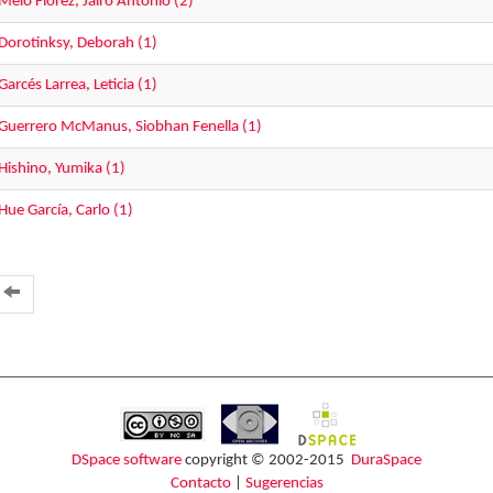
Melo Flórez, Jairo Antonio (2)
Dorotinksy, Deborah (1)
Garcés Larrea, Leticia (1)
Guerrero McManus, Siobhan Fenella (1)
Hishino, Yumika (1)
Hue García, Carlo (1)
DSpace software
copyright © 2002-2015
DuraSpace
Contacto
|
Sugerencias