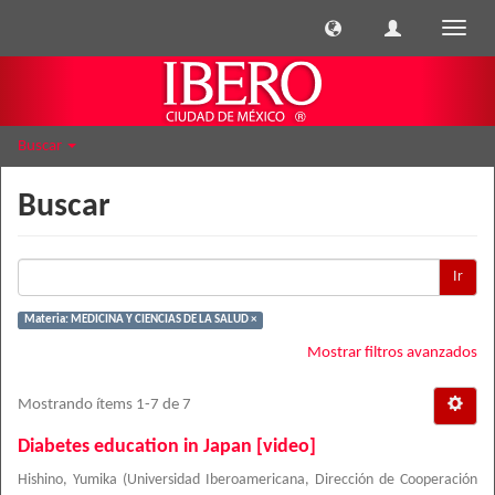
Cambi
naveg
Buscar
Buscar
Ir
Materia: MEDICINA Y CIENCIAS DE LA SALUD ×
Mostrar filtros avanzados
Mostrando ítems 1-7 de 7
Diabetes education in Japan [video]
Hishino, Yumika
(
Universidad Iberoamericana, Dirección de Cooperación