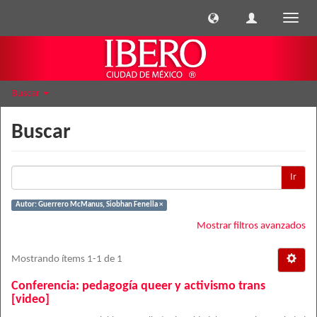
Cambi
naveg
Buscar
Buscar
Ir
Autor: Guerrero McManus, Siobhan Fenella ×
Mostrar filtros avanzados
Mostrando ítems 1-1 de 1
Conferencia: pedagogía queer y activismo trans
[video]