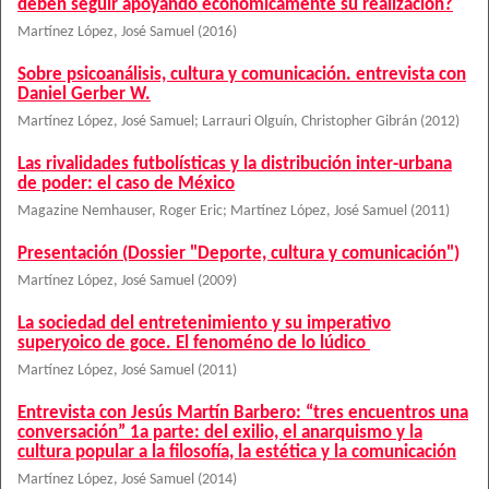
deben seguir apoyando económicamente su realización?
Martínez López, José Samuel
(
2016
)
Sobre psicoanálisis, cultura y comunicación. entrevista con
Daniel Gerber W.
Martínez López, José Samuel
;
Larrauri Olguín, Christopher Gibrán
(
2012
)
Las rivalidades futbolísticas y la distribución inter-urbana
de poder: el caso de México
Magazine Nemhauser, Roger Eric
;
Martínez López, José Samuel
(
2011
)
Presentación (Dossier "Deporte, cultura y comunicación")
Martínez López, José Samuel
(
2009
)
La sociedad del entretenimiento y su imperativo
superyoico de goce. El fenoméno de lo lúdico
Martínez López, José Samuel
(
2011
)
Entrevista con Jesús Martín Barbero: “tres encuentros una
conversación” 1a parte: del exilio, el anarquismo y la
cultura popular a la filosofía, la estética y la comunicación
Martínez López, José Samuel
(
2014
)