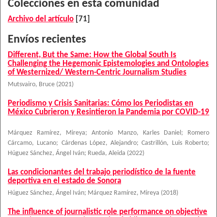
Colecciones en esta comunidad
Archivo del artículo
[71]
Envíos recientes
Different, But the Same: How the Global South Is
Challenging the Hegemonic Epistemologies and Ontologies
of Westernized/ Western-Centric Journalism Studies
Mutsvairo, Bruce
(
2021
)
Periodismo y Crisis Sanitarias: Cómo los Periodistas en
México Cubrieron y Resintieron la Pandemia por COVID-19
Márquez Ramírez, Mireya
;
Antonio Manzo, Karles Daniel
;
Romero
Cárcamo, Lucano
;
Cárdenas López, Alejandro
;
Castrillón, Luis Roberto
;
Húguez Sánchez, Ángel Iván
;
Rueda, Aleida
(
2022
)
Las condicionantes del trabajo periodístico de la fuente
deportiva en el estado de Sonora
Húguez Sánchez, Ángel Iván
;
Márquez Ramírez, Mireya
(
2018
)
The influence of journalistic role performance on objective