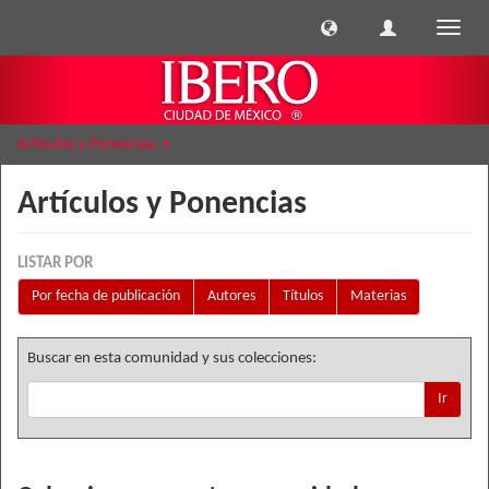
Cambi
naveg
Artículos y Ponencias
Artículos y Ponencias
LISTAR POR
Por fecha de publicación
Autores
Títulos
Materias
Buscar en esta comunidad y sus colecciones:
Ir