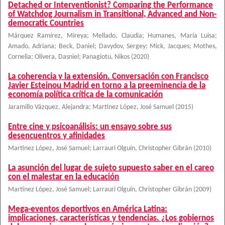
Detached or Interventionist? Comparing the Performance
of Watchdog Journalism in Transitional, Advanced and Non-
democratic Countries
Márquez Ramírez, Mireya
;
Mellado, Claudia
;
Humanes, María Luisa
;
Amado, Adriana
;
Beck, Daniel
;
Davydov, Sergey
;
Mick, Jacques
;
Mothes,
Cornelia
;
Olivera, Dasniel
;
Panagiotu, Nikos
(
2020
)
La coherencia y la extensión. Conversación con Francisco
Javier Esteinou Madrid en torno a la preeminencia de la
economía política crítica de la comunicación
Jaramillo Vázquez, Alejandra
;
Martínez López, José Samuel
(
2015
)
Entre cine y psicoanálisis: un ensayo sobre sus
desencuentros y afinidades
Martínez López, José Samuel
;
Larrauri Olguín, Christopher Gibrán
(
2010
)
La asunción del lugar de sujeto supuesto saber en el careo
con el malestar en la educación
Martínez López, José Samuel
;
Larrauri Olguín, Christopher Gibrán
(
2009
)
Mega-eventos deportivos en América Latina:
implicaciones, características y tendencias. ¿Los gobiernos