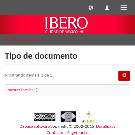
Cambi
naveg
Tipo de documento
Tipo de documento
Mostrando ítems 1-1 de 1
masterThesis (1)
DSpace software
copyright © 2002-2015
DuraSpace
Contacto
|
Sugerencias