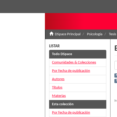
DSpace Principal
Psicología
Tesis
LISTAR
Todo DSpace
Comunidades & Colecciones
Por fecha de publicación
Autores
Títulos
Materias
M
Esta colección
Por fecha de publicación