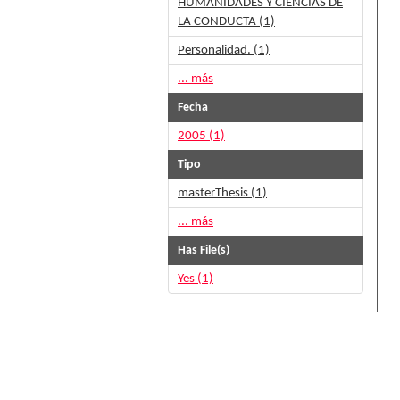
HUMANIDADES Y CIENCIAS DE
LA CONDUCTA (1)
Personalidad. (1)
... más
Fecha
2005 (1)
Tipo
masterThesis (1)
... más
Has File(s)
Yes (1)