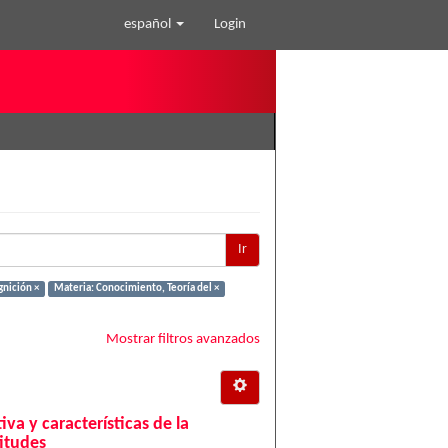
español
Login
Ir
gnición ×
Materia: Conocimiento, Teoría del ×
Mostrar filtros avanzados
va y características de la
itudes