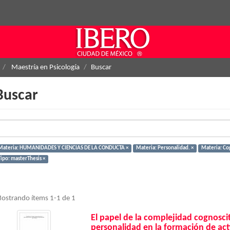
Maestría en Psicología
Buscar
Buscar
Materia: HUMANIDADES Y CIENCIAS DE LA CONDUCTA ×
Materia: Personalidad. ×
Materia: Co
Tipo: masterThesis ×
ostrando ítems 1-1 de 1
El papel de la complejidad cognosciti
personalidad en la formación de act