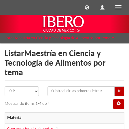
Cambi
naveg
Listar Maestría en Ciencia y Tecnología de Alimentos por tema
ListarMaestría en Ciencia y
Tecnología de Alimentos por
tema
Ir
Mostrando ítems 1-4 de 4
Materia
Conservación de alimentos
[1]