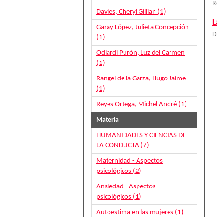
R
Davies, Cheryl Gillian (1)
L
Garay López, Julieta Concepción
D
(1)
Odiardi Purón, Luz del Carmen
(1)
Rangel de la Garza, Hugo Jaime
(1)
Reyes Ortega, Michel André (1)
Materia
HUMANIDADES Y CIENCIAS DE
LA CONDUCTA (7)
Maternidad - Aspectos
psicológicos (2)
Ansiedad - Aspectos
psicológicos (1)
Autoestima en las mujeres (1)