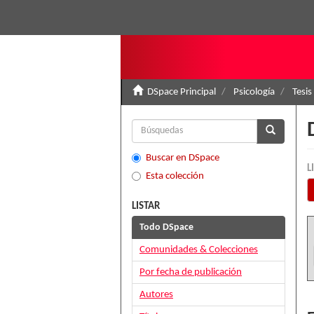
DSpace Principal
Psicología
Tesis
Buscar en DSpace
L
Esta colección
LISTAR
Todo DSpace
Comunidades & Colecciones
Por fecha de publicación
Autores