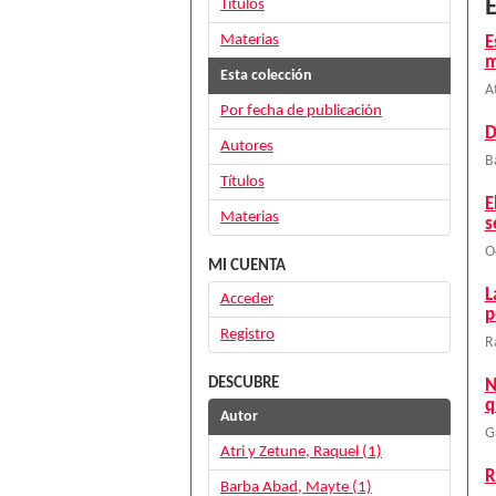
E
Títulos
Materias
E
m
Esta colección
A
Por fecha de publicación
D
Autores
B
Títulos
E
Materias
s
O
MI CUENTA
L
Acceder
p
Registro
R
DESCUBRE
N
q
Autor
G
Atri y Zetune, Raquel (1)
R
Barba Abad, Mayte (1)