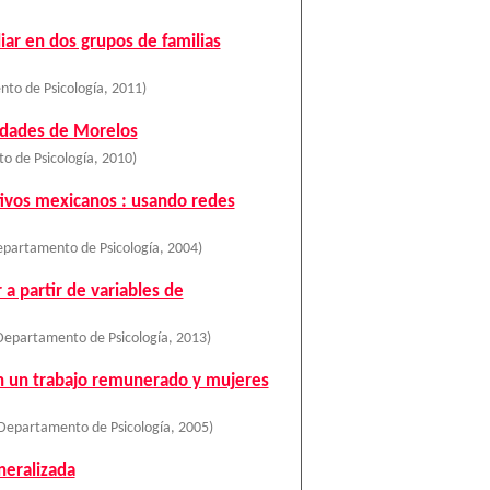
iar en dos grupos de familias
to de Psicología
,
2011
)
idades de Morelos
o de Psicología
,
2010
)
utivos mexicanos : usando redes
epartamento de Psicología
,
2004
)
a partir de variables de
Departamento de Psicología
,
2013
)
en un trabajo remunerado y mujeres
Departamento de Psicología
,
2005
)
neralizada