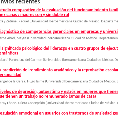
nvíos recientes
studio comparativo de la evaluación del funcionamimiento famil
exicanas : madres con y sin doble rol
tri y Zetune, Raquel
(
Universidad Iberoamericana Ciudad de México. Departamen
iagnóstico de competencias gerenciales en empresas y univers
arba Abad, Mayte
(
Universidad Iberoamericana Ciudad de México. Departament
l significado psicológico del liderazgo en cuatro grupos de ejec
emánticas
diardi Purón, Luz del Carmen
(
Universidad Iberoamericana Ciudad de México. D
a predicción del rendimiento académico y la reprobación escolar 
ersonalidad
angel de la Garza, Hugo Jaime
(
Universidad Iberoamericana Ciudad de México. 
iveles de depresión, autoestima y estrés en mujeres que tien
ue tienen un trabajo no remunerado (amas de casa)
aray López, Julieta Concepción
(
Universidad Iberoamericana Ciudad de México. 
egulación emocional en usuarios con trastornos de ansiedad ge