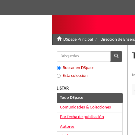
DSpace Principal
Dirección de Ense
Buscar en DSpace
M
Esta colección
LISTAR
Todo DSpace
Comunidades & Colecciones
Por fecha de publicación
Autores