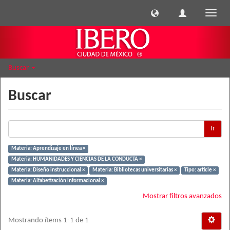
Cambi
naveg
Buscar
Buscar
Ir
Materia: Aprendizaje en línea ×
Materia: HUMANIDADES Y CIENCIAS DE LA CONDUCTA ×
Materia: Diseño instruccional ×
Materia: Bibliotecas universitarias ×
Tipo: article ×
Materia: Alfabetización informacional ×
Mostrar filtros avanzados
Mostrando ítems 1-1 de 1