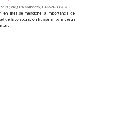
Indira
;
Vergara Mendoza, Genoveva
(
2020
)
n en línea se mencione la importancia del
dad de la colaboración humana nos muestra
tar ...