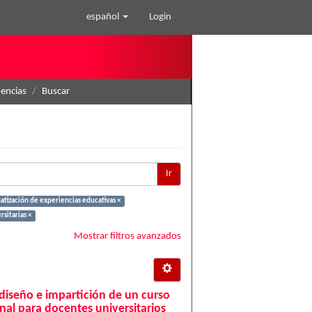
español
Login
nencias
Buscar
Ir
atización de experiencias educativas ×
rsitarias ×
Mostrar filtros avanzados
 diseño e impartición de un curso
nal para docentes universitarios