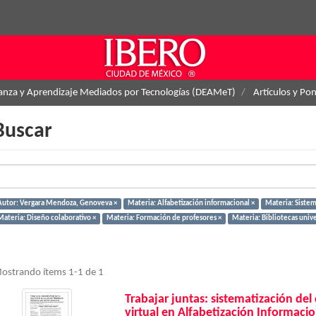
ñanza y Aprendizaje Mediados por Tecnologías (DEAMeT)
Artículos y Po
Buscar
Autor: Vergara Mendoza, Genoveva ×
Materia: Alfabetización informacional ×
Materia: Sistem
Materia: Diseño colaborativo ×
Materia: Formación de profesores ×
Materia: Bibliotecas unive
ostrando ítems 1-1 de 1
Trabajar juntas: sistematización del
virtual en Alfabetización Informacio