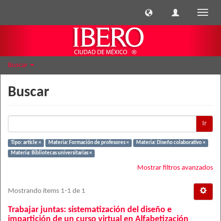
Cambi
naveg
Buscar
Buscar
Ir
Tipo: article ×
Materia: Formación de profesores ×
Materia: Diseño colaborativo ×
Materia: Bibliotecas universitarias ×
Mostrar filtros avanzados
Mostrando ítems 1-1 de 1
Trabajar juntas: sistematización del diseño e
impartición de un curso virtual en Alfabetización