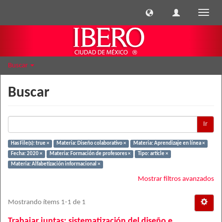
Cambi
naveg
Buscar
Buscar
Ir
Has File(s): true ×
Materia: Diseño colaborativo ×
Materia: Aprendizaje en línea ×
Fecha: 2020 ×
Materia: Formación de profesores ×
Tipo: article ×
Materia: Alfabetización informacional ×
Mostrar filtros avanzados
Mostrando ítems 1-1 de 1
Trabajar juntas: sistematización del diseño e