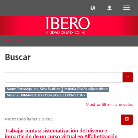
Cambi
naveg
Buscar
Buscar
Ir
Autor: Rivera Aguilera, Alma Beatriz ×
Materia: Diseño colaborativo ×
Materia: HUMANIDADES Y CIENCIAS DE LA CONDUCTA ×
Mostrar filtros avanzados
Mostrando ítems 1-1 de 1
Trabajar juntas: sistematización del diseño e
impartición de un curso virtual en Alfabetización