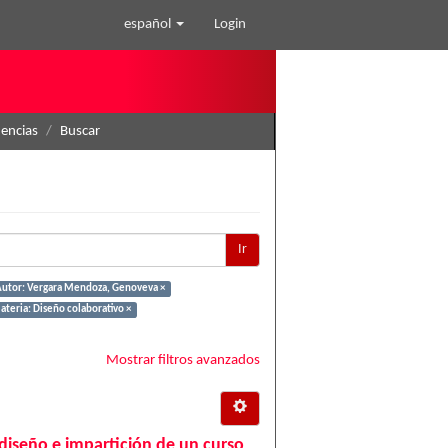
español
Login
nencias
Buscar
Ir
Autor: Vergara Mendoza, Genoveva ×
teria: Diseño colaborativo ×
Mostrar filtros avanzados
 diseño e impartición de un curso