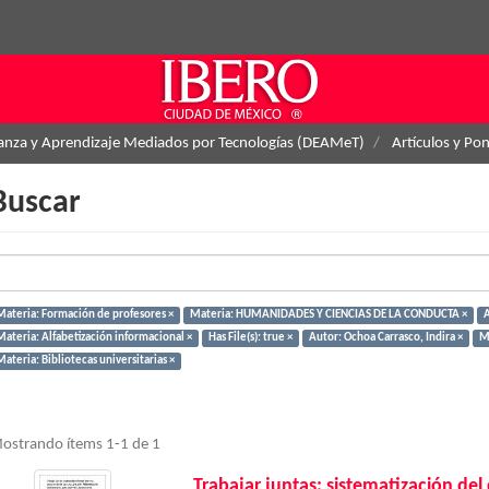
ñanza y Aprendizaje Mediados por Tecnologías (DEAMeT)
Artículos y Po
Buscar
Materia: Formación de profesores ×
Materia: HUMANIDADES Y CIENCIAS DE LA CONDUCTA ×
ateria: Alfabetización informacional ×
Has File(s): true ×
Autor: Ochoa Carrasco, Indira ×
Ma
ateria: Bibliotecas universitarias ×
ostrando ítems 1-1 de 1
Trabajar juntas: sistematización del