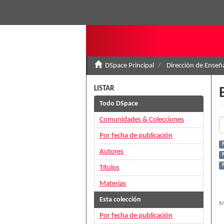
DSpace Principal
Dirección de Ense
LISTAR
Todo DSpace
Comunidades & Colecciones
Por fecha de publicación
Autores
M
M
Títulos
Materias
Esta colección
M
Por fecha de publicación