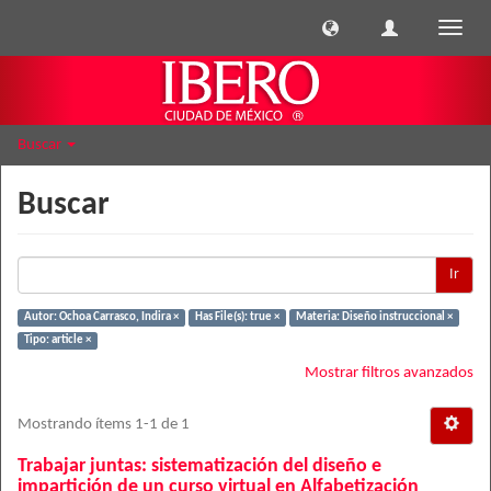
Cambi
naveg
Buscar
Buscar
Ir
Autor: Ochoa Carrasco, Indira ×
Has File(s): true ×
Materia: Diseño instruccional ×
Tipo: article ×
Mostrar filtros avanzados
Mostrando ítems 1-1 de 1
Trabajar juntas: sistematización del diseño e
impartición de un curso virtual en Alfabetización