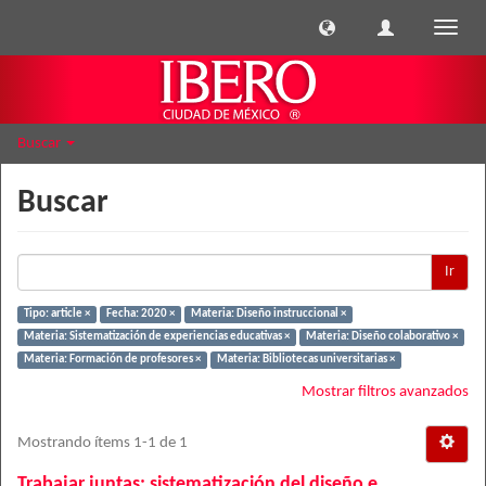
Cambi
naveg
Buscar
Buscar
Ir
Tipo: article ×
Fecha: 2020 ×
Materia: Diseño instruccional ×
Materia: Sistematización de experiencias educativas ×
Materia: Diseño colaborativo ×
Materia: Formación de profesores ×
Materia: Bibliotecas universitarias ×
Mostrar filtros avanzados
Mostrando ítems 1-1 de 1
Trabajar juntas: sistematización del diseño e