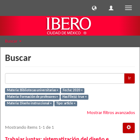
Cambi
naveg
Buscar
Buscar
Ir
Materia: Bibliotecas universitarias ×
Fecha: 2020 ×
Materia: Formación de profesores ×
Has File(s): true ×
Materia: Diseño instruccional ×
Tipo: article ×
Mostrar filtros avanzados
Mostrando ítems 1-1 de 1
Trabajar juntas: sistematización del diseño e