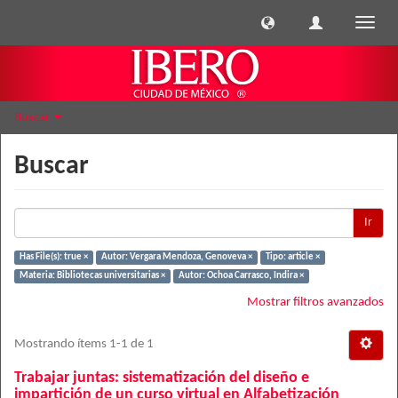
Cambi
naveg
Buscar
Buscar
Ir
Has File(s): true ×
Autor: Vergara Mendoza, Genoveva ×
Tipo: article ×
Materia: Bibliotecas universitarias ×
Autor: Ochoa Carrasco, Indira ×
Mostrar filtros avanzados
Mostrando ítems 1-1 de 1
Trabajar juntas: sistematización del diseño e
impartición de un curso virtual en Alfabetización