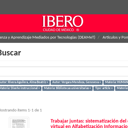
ñanza y Aprendizaje Mediados por Tecnologías (DEAMeT)
Artículos y Po
Buscar
Autor: Rivera Aguilera, Alma Beatriz ×
Autor: Vergara Mendoza, Genoveva ×
Materia: HUMANI
ateria: Diseño instruccional ×
Materia: Bibliotecas universitarias ×
Tipo: article ×
Materia:
ostrando ítems 1-1 de 1
Trabajar juntas: sistematización del
virtual en Alfabetización Informacio