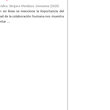
Indira
;
Vergara Mendoza, Genoveva
(
2020
)
n en línea se mencione la importancia del
dad de la colaboración humana nos muestra
tar ...