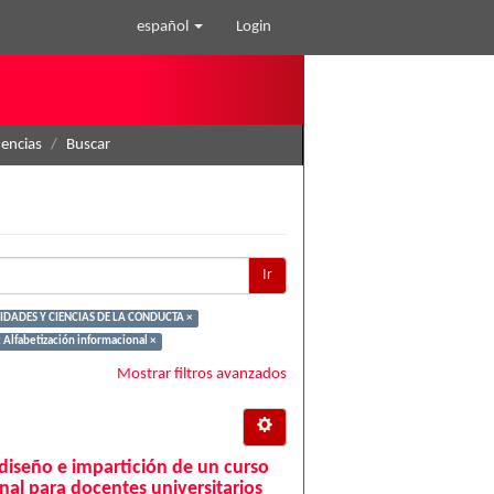
español
Login
nencias
Buscar
Ir
DADES Y CIENCIAS DE LA CONDUCTA ×
 Alfabetización informacional ×
Mostrar filtros avanzados
 diseño e impartición de un curso
nal para docentes universitarios