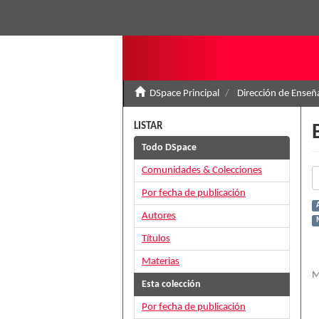
DSpace Principal
Dirección de Ense
LISTAR
Todo DSpace
Comunidades & Colecciones
Por fecha de publicación
Autores
M
Títulos
Materias
M
Esta colección
Por fecha de publicación