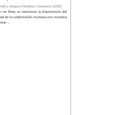
Indira
;
Vergara Mendoza, Genoveva
(
2020
)
n en línea se mencione la importancia del
dad de la colaboración humana nos muestra
tar ...