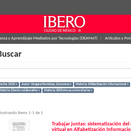
ñanza y Aprendizaje Mediados por Tecnologías (DEAMeT)
Artículos y Po
Buscar
Fecha: 2020 ×
Autor: Vergara Mendoza, Genoveva ×
Materia: Alfabetización informacional ×
Materia: Diseño colaborativo ×
Materia: Bibliotecas universitarias ×
ostrando ítems 1-1 de 1
Trabajar juntas: sistematización del
virtual en Alfabetización Informacio