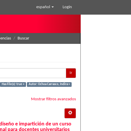
español
Login
nencias
Buscar
Ir
Has File(s): true ×
Autor: Ochoa Carrasco, Indira ×
Mostrar filtros avanzados
 diseño e impartición de un curso
nal para docentes universitarios