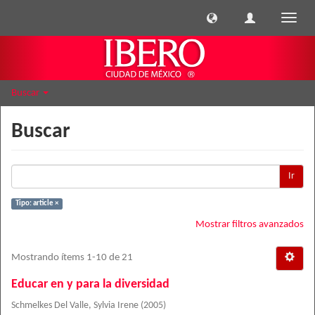
Cambi
naveg
Buscar
Buscar
Ir
Tipo: article ×
Mostrar filtros avanzados
Mostrando ítems 1-10 de 21
Educar en y para la diversidad
Schmelkes Del Valle, Sylvia Irene
(
2005
)