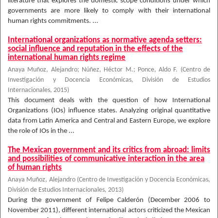
literature that explores the domestic scope conditions under which
governments are more likely to comply with their international
human rights commitments. ...
International organizations as normative agenda setters:
social influence and reputation in the effects of the
international human rights regime
Anaya Muñoz, Alejandro
;
Núñez, Héctor M.
;
Ponce, Aldo F.
(
Centro de
Investigación y Docencia Económicas, División de Estudios
Internacionales
,
2015
)
This document deals with the question of how International
Organizations (IOs) influence states. Analyzing original quantitative
data from Latin America and Central and Eastern Europe, we explore
the role of IOs in the ...
The Mexican government and its critics from abroad: limits
and possibilities of communicative interaction in the area
of human rights
Anaya Muñoz, Alejandro
(
Centro de Investigación y Docencia Económicas,
División de Estudios Internacionales
,
2013
)
During the government of Felipe Calderón (December 2006 to
November 2011), different international actors criticized the Mexican