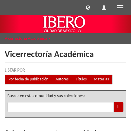
Cambi
naveg
Vicerrectoría Académica
Vicerrectoría Académica
LISTAR POR
Por fecha de publicación
Autores
Títulos
Materias
Buscar en esta comunidad y sus colecciones:
Ir