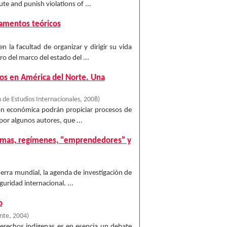
te and punish violations of ...
damentos teóricos
n la facultad de organizar y dirigir su vida
o del marco del estado del ...
nos en América del Norte. Una
 de Estudios Internacionales
,
2008
)
ción económica podrán propiciar procesos de
por algunos autores, que ...
ormas, regímenes, "emprendedores" y
uerra mundial, la agenda de investigación de
guridad internacional. ...
o
ente
,
2004
)
 derechos indígenas es en esencia un debate