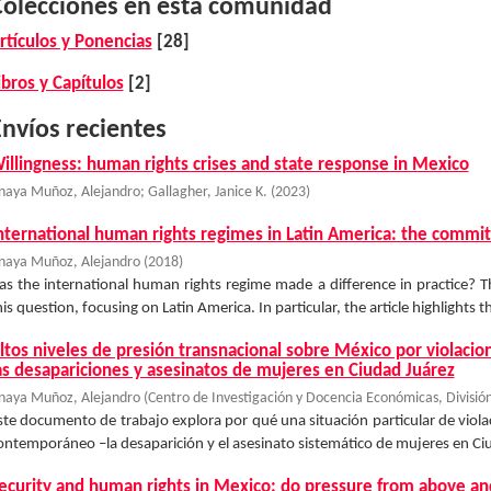
Colecciones en esta comunidad
rtículos y Ponencias
[28]
ibros y Capítulos
[2]
nvíos recientes
illingness: human rights crises and state response in Mexico
naya Muñoz, Alejandro
;
Gallagher, Janice K.
(
2023
)
nternational human rights regimes in Latin America: the comm
naya Muñoz, Alejandro
(
2018
)
as the international human rights regime made a difference in practice? Th
his question, focusing on Latin America. In particular, the article highlights 
ltos niveles de presión transnacional sobre México por violaci
as desapariciones y asesinatos de mujeres en Ciudad Juárez
naya Muñoz, Alejandro
(
Centro de Investigación y Docencia Económicas, División
ste documento de trabajo explora por qué una situación particular de viol
ontemporáneo –la desaparición y el asesinato sistemático de mujeres en Ci
ecurity and human rights in Mexico: do pressure from above a