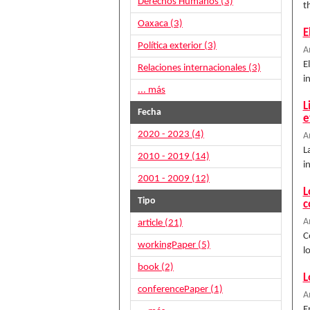
Derechos Humanos (3)
t
Oaxaca (3)
E
Política exterior (3)
A
E
Relaciones internacionales (3)
i
... más
L
Fecha
e
2020 - 2023 (4)
A
L
2010 - 2019 (14)
i
2001 - 2009 (12)
L
Tipo
c
A
article (21)
C
workingPaper (5)
l
book (2)
L
conferencePaper (1)
A
E