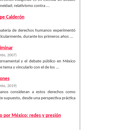
eidad; relativismo contra ...
ipe Calderón
 materia de derechos humanos experimentó
icularmente, durante los primeros años ...
iminar
ente
,
2007
)
ernamental y el debate público en México
tema y vincularlo con el de los ...
zones
ente
,
2019
)
manos consideran a estos derechos como
ste supuesto, desde una perspectiva práctica
o por México: redes y presión