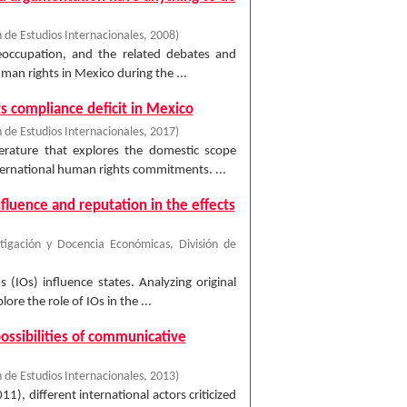
 de Estudios Internacionales
,
2008
)
reoccupation, and the related debates and
an rights in Mexico during the ...
ts compliance deficit in Mexico
 de Estudios Internacionales
,
2017
)
terature that explores the domestic scope
ternational human rights commitments. ...
nfluence and reputation in the effects
tigación y Docencia Económicas, División de
(IOs) influence states. Analyzing original
re the role of IOs in the ...
ossibilities of communicative
 de Estudios Internacionales
,
2013
)
 different international actors criticized