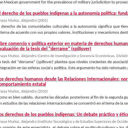
he Mexican government for the prevalence of military jurisdiction to prosecu
l derecho de los pueblos indígenas a la autonomía política: fun
naya Muñoz, Alejandro
(
2001
)
l derecho de las comunidades culturales a la autonomía significa que tiene
nterna de acuerdo con sus propios valores, instituciones y mecanismos dentr
ibre comercio y política exterior en materia de derechos huma
valuación de la tesis del "derrame" (spillover)
naya Muñoz, Alejandro
(
Centro de Investigación y Docencia Económicas, División
a tesis del "derrame" (spillover) plantea que niveles crecientes de asocia
ntegración en las esferas social y política. Este argumento ha sido retomado 
os derechos humanos desde las Relaciones Internacionales: n
omportamiento estatal
naya Muñoz, Alejandro
(
2010
)
omo es bien sabido, durante las décadas posteriores al fin de la segunda g
os estudios de las relaciones internacionales se concentró en el tema de la se
os derechos de los pueblos indígenas: Un debate práctico y étic
naya Muñoz, Alejandro
(
Instituto Tecnológico y de Estudios Superiores de Occid
n opinión de este especialista, el debate sobre el multiculturalismo y los