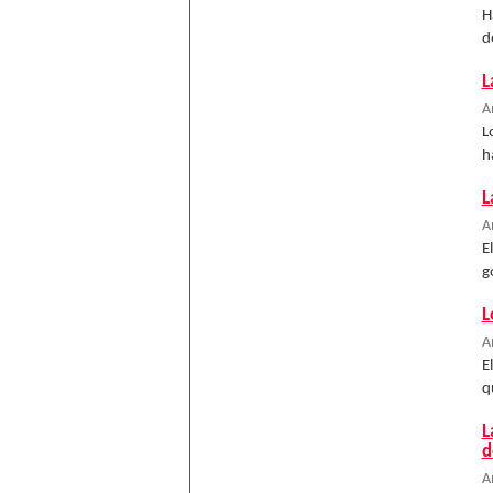
H
d
L
A
L
h
L
A
E
g
L
A
E
q
L
d
A