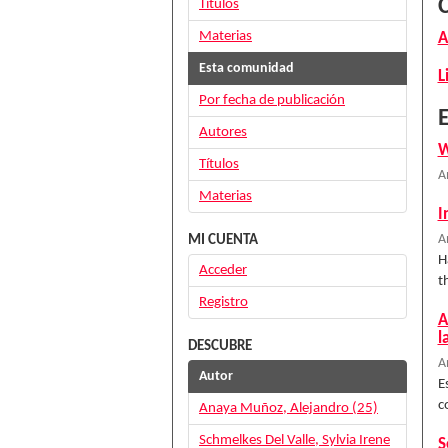
Títulos
Materias
A
Esta comunidad
L
Por fecha de publicación
E
Autores
W
Títulos
A
Materias
I
MI CUENTA
A
H
Acceder
t
Registro
A
l
DESCUBRE
A
Autor
E
c
Anaya Muñoz, Alejandro (25)
Schmelkes Del Valle, Sylvia Irene
S