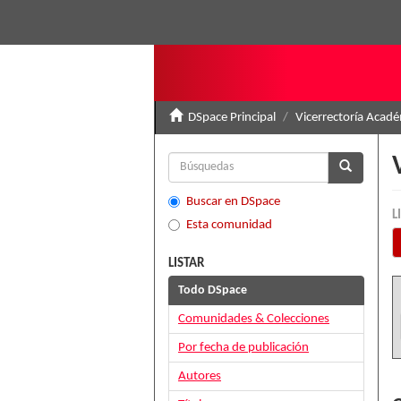
DSpace Principal
Vicerrectoría Acad
Buscar en DSpace
L
Esta comunidad
LISTAR
Todo DSpace
Comunidades & Colecciones
Por fecha de publicación
Autores