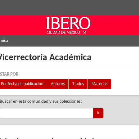
émica
Vicerrectoría Académica
ISTAR POR
Por fecha de publicación
Autores
Títulos
Materias
Buscar en esta comunidad y sus colecciones:
Ir