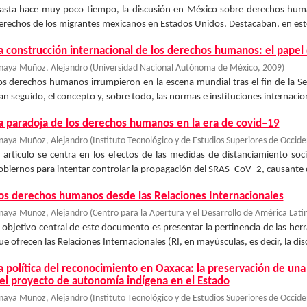
asta hace muy poco tiempo, la discusión en México sobre derechos hum
erechos de los migrantes mexicanos en Estados Unidos. Destacaban, en este 
a construcción internacional de los derechos humanos: el papel 
naya Muñoz, Alejandro
(
Universidad Nacional Autónoma de México
,
2009
)
os derechos humanos irrumpieron en la escena mundial tras el fin de la 
an seguido, el concepto y, sobre todo, las normas e instituciones internaci
a paradoja de los derechos humanos en la era de covid–19
naya Muñoz, Alejandro
(
Instituto Tecnológico y de Estudios Superiores de Occid
l artículo se centra en los efectos de las medidas de distanciamiento soc
obiernos para intentar controlar la propagación del SRAS–CoV–2, causante
os derechos humanos desde las Relaciones Internacionales
naya Muñoz, Alejandro
(
Centro para la Apertura y el Desarrollo de América Lati
l objetivo central de este documento es presentar la pertinencia de las herr
ue ofrecen las Relaciones Internacionales (RI, en mayúsculas, es decir, la disci
a política del reconocimiento en Oaxaca: la preservación de una 
el proyecto de autonomía indígena en el Estado
naya Muñoz, Alejandro
(
Instituto Tecnológico y de Estudios Superiores de Occid