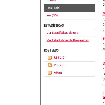
... más
é
Has File(s)
P
Yes (30)
A
C
ESTADÍSTICAS
u
Ver Estadísticas de uso
S
Ver Estadísticas de Búsquedas
A
E
RSS FEEDS
d
RSS 1.0
D
RSS 2.0
A
Atom
D
“
..
C
t
A