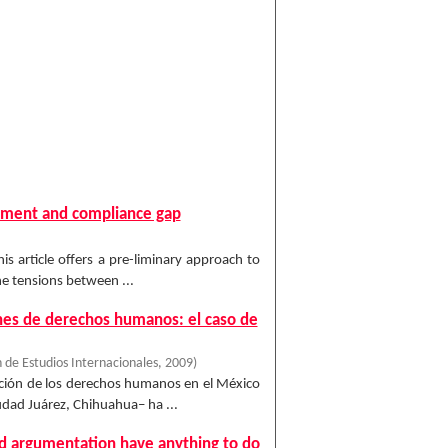
itment and compliance gap
is article offers a pre-liminary approach to
the tensions between ...
ones de derechos humanos: el caso de
 de Estudios Internacionales
,
2009
)
ación de los derechos humanos en el México
udad Juárez, Chihuahua– ha ...
nd argumentation have anything to do