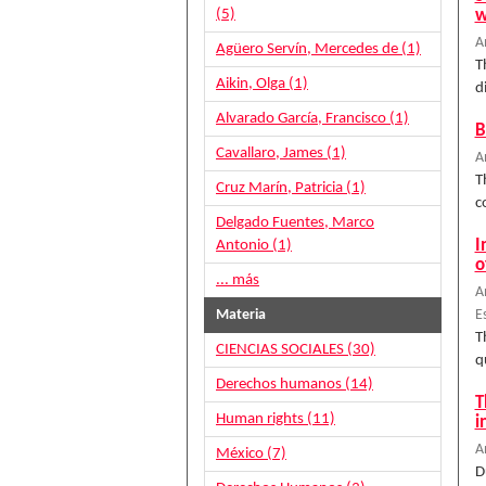
(5)
w
A
Agüero Servín, Mercedes de (1)
T
Aikin, Olga (1)
d
Alvarado García, Francisco (1)
B
Cavallaro, James (1)
A
T
Cruz Marín, Patricia (1)
c
Delgado Fuentes, Marco
I
Antonio (1)
o
... más
A
Materia
E
T
CIENCIAS SOCIALES (30)
q
Derechos humanos (14)
T
Human rights (11)
i
A
México (7)
D