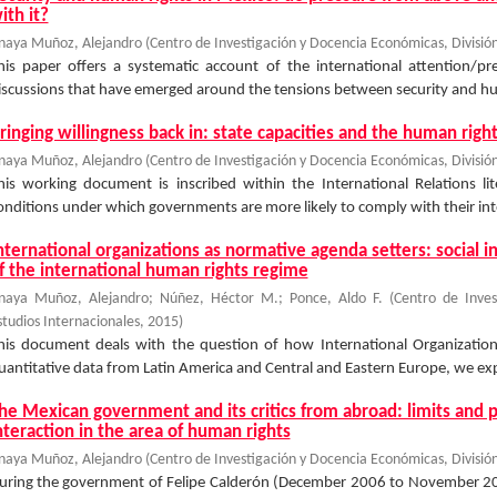
ith it?
naya Muñoz, Alejandro
(
Centro de Investigación y Docencia Económicas, División
his paper offers a systematic account of the international attention/p
iscussions that have emerged around the tensions between security and hum
ringing willingness back in: state capacities and the human righ
naya Muñoz, Alejandro
(
Centro de Investigación y Docencia Económicas, División
his working document is inscribed within the International Relations li
onditions under which governments are more likely to comply with their in
nternational organizations as normative agenda setters: social i
f the international human rights regime
naya Muñoz, Alejandro
;
Núñez, Héctor M.
;
Ponce, Aldo F.
(
Centro de Inves
studios Internacionales
,
2015
)
his document deals with the question of how International Organizations 
uantitative data from Latin America and Central and Eastern Europe, we explo
he Mexican government and its critics from abroad: limits and p
nteraction in the area of human rights
naya Muñoz, Alejandro
(
Centro de Investigación y Docencia Económicas, División
uring the government of Felipe Calderón (December 2006 to November 2011),