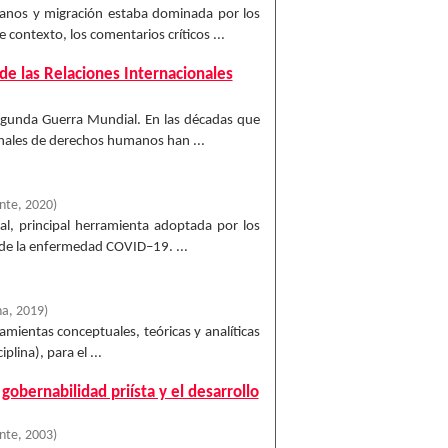
anos y migración estaba dominada por los
contexto, los comentarios críticos ...
de las Relaciones Internacionales
Segunda Guerra Mundial. En las décadas que
onales de derechos humanos han ...
ente
,
2020
)
ial, principal herramienta adoptada por los
 de la enfermedad COVID–19. ...
na
,
2019
)
amientas conceptuales, teóricas y analíticas
plina), para el ...
gobernabilidad priísta y el desarrollo
ente
,
2003
)