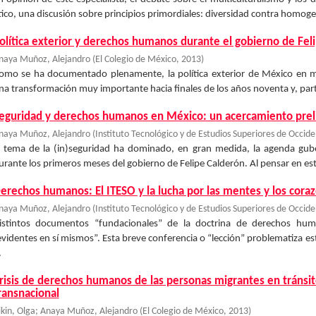
tico, una discusión sobre principios primordiales: diversidad contra homogen
olítica exterior y derechos humanos durante el gobierno de Fel
naya Muñoz, Alejandro
(
El Colegio de México
,
2013
)
omo se ha documentado plenamente, la política exterior de México en
na transformación muy importante hacia finales de los años noventa y, part
eguridad y derechos humanos en México: un acercamiento prel
naya Muñoz, Alejandro
(
Instituto Tecnológico y de Estudios Superiores de Occid
l tema de la (in)seguridad ha dominado, en gran medida, la agenda gub
urante los primeros meses del gobierno de Felipe Calderón. Al pensar en este 
erechos humanos: El ITESO y la lucha por las mentes y los cora
naya Muñoz, Alejandro
(
Instituto Tecnológico y de Estudios Superiores de Occid
istintos documentos “fundacionales” de la doctrina de derechos hu
evidentes en sí mismos”. Esta breve conferencia o “lección” problematiza e
.
risis de derechos humanos de las personas migrantes en tránsit
ransnacional
ikin, Olga
;
Anaya Muñoz, Alejandro
(
El Colegio de México
,
2013
)