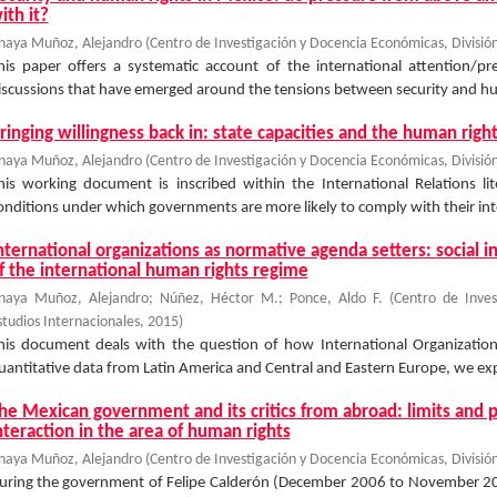
ith it?
naya Muñoz, Alejandro
(
Centro de Investigación y Docencia Económicas, División
his paper offers a systematic account of the international attention/p
iscussions that have emerged around the tensions between security and hum
ringing willingness back in: state capacities and the human righ
naya Muñoz, Alejandro
(
Centro de Investigación y Docencia Económicas, División
his working document is inscribed within the International Relations li
onditions under which governments are more likely to comply with their in
nternational organizations as normative agenda setters: social i
f the international human rights regime
naya Muñoz, Alejandro
;
Núñez, Héctor M.
;
Ponce, Aldo F.
(
Centro de Inves
studios Internacionales
,
2015
)
his document deals with the question of how International Organizations 
uantitative data from Latin America and Central and Eastern Europe, we explo
he Mexican government and its critics from abroad: limits and p
nteraction in the area of human rights
naya Muñoz, Alejandro
(
Centro de Investigación y Docencia Económicas, División
uring the government of Felipe Calderón (December 2006 to November 2011),