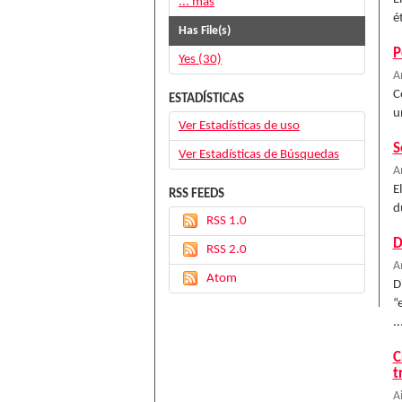
... más
é
Has File(s)
P
Yes (30)
A
C
ESTADÍSTICAS
u
Ver Estadísticas de uso
S
Ver Estadísticas de Búsquedas
A
E
RSS FEEDS
d
RSS 1.0
D
RSS 2.0
A
Atom
D
“
..
C
t
A