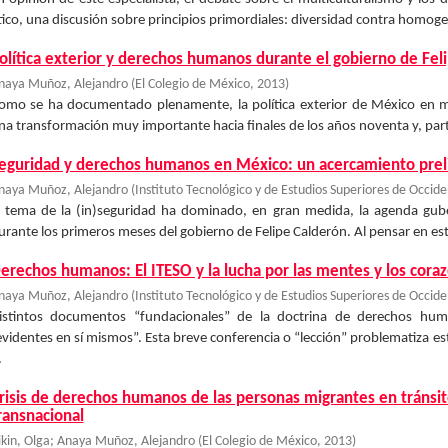
tico, una discusión sobre principios primordiales: diversidad contra homogen
olítica exterior y derechos humanos durante el gobierno de Fel
naya Muñoz, Alejandro
(
El Colegio de México
,
2013
)
omo se ha documentado plenamente, la política exterior de México en
na transformación muy importante hacia finales de los años noventa y, part
eguridad y derechos humanos en México: un acercamiento prel
naya Muñoz, Alejandro
(
Instituto Tecnológico y de Estudios Superiores de Occid
l tema de la (in)seguridad ha dominado, en gran medida, la agenda gub
urante los primeros meses del gobierno de Felipe Calderón. Al pensar en este 
erechos humanos: El ITESO y la lucha por las mentes y los cora
naya Muñoz, Alejandro
(
Instituto Tecnológico y de Estudios Superiores de Occid
istintos documentos “fundacionales” de la doctrina de derechos hu
evidentes en sí mismos”. Esta breve conferencia o “lección” problematiza e
.
risis de derechos humanos de las personas migrantes en tránsit
ransnacional
ikin, Olga
;
Anaya Muñoz, Alejandro
(
El Colegio de México
,
2013
)