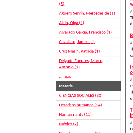
(5)
w
A
Agüero Servín, Mercedes de (1)
T
Aikin, Olga (1)
d
Alvarado García, Francisco (1)
B
Cavallaro, James (1)
A
T
Cruz Marín, Patricia (1)
c
Delgado Fuentes, Marco
I
Antonio (1)
o
... más
A
Materia
E
T
CIENCIAS SOCIALES (30)
q
Derechos humanos (14)
T
Human rights (11)
i
A
México (7)
D