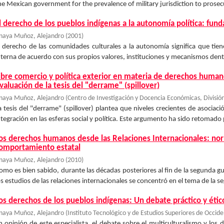
he Mexican government for the prevalence of military jurisdiction to prosecu
l derecho de los pueblos indígenas a la autonomía política: fun
naya Muñoz, Alejandro
(
2001
)
l derecho de las comunidades culturales a la autonomía significa que tiene
nterna de acuerdo con sus propios valores, instituciones y mecanismos dentr
ibre comercio y política exterior en materia de derechos huma
valuación de la tesis del "derrame" (spillover)
naya Muñoz, Alejandro
(
Centro de Investigación y Docencia Económicas, División
a tesis del "derrame" (spillover) plantea que niveles crecientes de asocia
ntegración en las esferas social y política. Este argumento ha sido retomado 
os derechos humanos desde las Relaciones Internacionales: n
omportamiento estatal
naya Muñoz, Alejandro
(
2010
)
omo es bien sabido, durante las décadas posteriores al fin de la segunda g
os estudios de las relaciones internacionales se concentró en el tema de la se
os derechos de los pueblos indígenas: Un debate práctico y étic
naya Muñoz, Alejandro
(
Instituto Tecnológico y de Estudios Superiores de Occid
n opinión de este especialista, el debate sobre el multiculturalismo y los