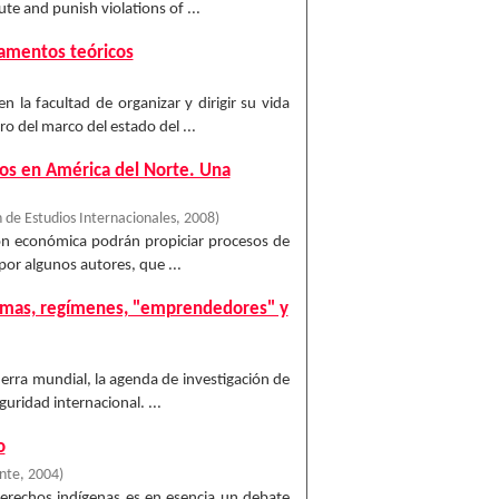
te and punish violations of ...
damentos teóricos
n la facultad de organizar y dirigir su vida
o del marco del estado del ...
nos en América del Norte. Una
 de Estudios Internacionales
,
2008
)
ción económica podrán propiciar procesos de
por algunos autores, que ...
ormas, regímenes, "emprendedores" y
uerra mundial, la agenda de investigación de
guridad internacional. ...
o
ente
,
2004
)
 derechos indígenas es en esencia un debate