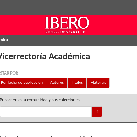
émica
Vicerrectoría Académica
ISTAR POR
Por fecha de publicación
Autores
Títulos
Materias
Buscar en esta comunidad y sus colecciones:
Ir