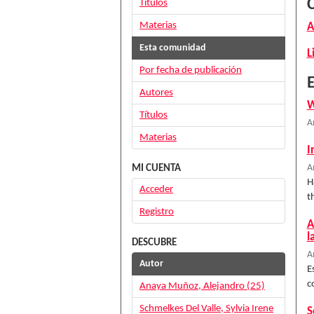
Títulos
Materias
A
Esta comunidad
L
Por fecha de publicación
E
Autores
W
Títulos
A
Materias
I
MI CUENTA
A
H
Acceder
t
Registro
A
l
DESCUBRE
A
Autor
E
c
Anaya Muñoz, Alejandro (25)
Schmelkes Del Valle, Sylvia Irene
S