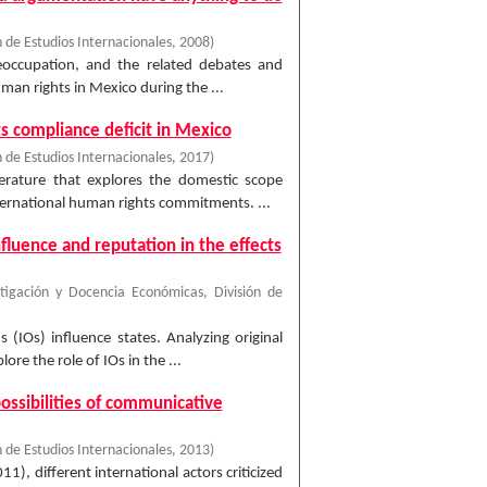
 de Estudios Internacionales
,
2008
)
reoccupation, and the related debates and
an rights in Mexico during the ...
ts compliance deficit in Mexico
 de Estudios Internacionales
,
2017
)
terature that explores the domestic scope
ternational human rights commitments. ...
nfluence and reputation in the effects
tigación y Docencia Económicas, División de
(IOs) influence states. Analyzing original
re the role of IOs in the ...
ossibilities of communicative
 de Estudios Internacionales
,
2013
)
 different international actors criticized