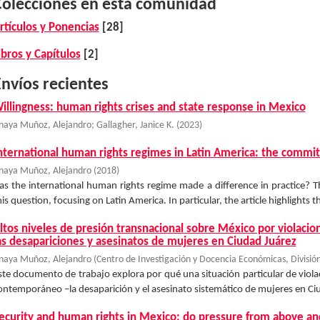
Colecciones en esta comunidad
rtículos y Ponencias
[28]
ibros y Capítulos
[2]
nvíos recientes
illingness: human rights crises and state response in Mexico
naya Muñoz, Alejandro
;
Gallagher, Janice K.
(
2023
)
nternational human rights regimes in Latin America: the comm
naya Muñoz, Alejandro
(
2018
)
as the international human rights regime made a difference in practice? Th
his question, focusing on Latin America. In particular, the article highlights 
ltos niveles de presión transnacional sobre México por violaci
as desapariciones y asesinatos de mujeres en Ciudad Juárez
naya Muñoz, Alejandro
(
Centro de Investigación y Docencia Económicas, División
ste documento de trabajo explora por qué una situación particular de viol
ontemporáneo –la desaparición y el asesinato sistemático de mujeres en Ci
ecurity and human rights in Mexico: do pressure from above a