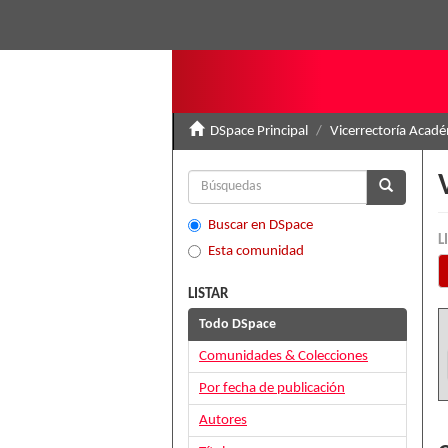
DSpace Principal
Vicerrectoría Acad
Buscar en DSpace
L
Esta comunidad
LISTAR
Todo DSpace
Comunidades & Colecciones
Por fecha de publicación
Autores