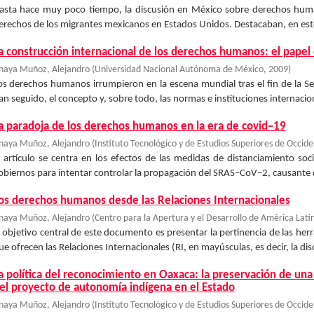
asta hace muy poco tiempo, la discusión en México sobre derechos hum
erechos de los migrantes mexicanos en Estados Unidos. Destacaban, en este 
a construcción internacional de los derechos humanos: el papel 
naya Muñoz, Alejandro
(
Universidad Nacional Autónoma de México
,
2009
)
os derechos humanos irrumpieron en la escena mundial tras el fin de la 
an seguido, el concepto y, sobre todo, las normas e instituciones internaci
a paradoja de los derechos humanos en la era de covid–19
naya Muñoz, Alejandro
(
Instituto Tecnológico y de Estudios Superiores de Occid
l artículo se centra en los efectos de las medidas de distanciamiento soc
obiernos para intentar controlar la propagación del SRAS–CoV–2, causante
os derechos humanos desde las Relaciones Internacionales
naya Muñoz, Alejandro
(
Centro para la Apertura y el Desarrollo de América Lati
l objetivo central de este documento es presentar la pertinencia de las herr
ue ofrecen las Relaciones Internacionales (RI, en mayúsculas, es decir, la disci
a política del reconocimiento en Oaxaca: la preservación de una 
el proyecto de autonomía indígena en el Estado
naya Muñoz, Alejandro
(
Instituto Tecnológico y de Estudios Superiores de Occid