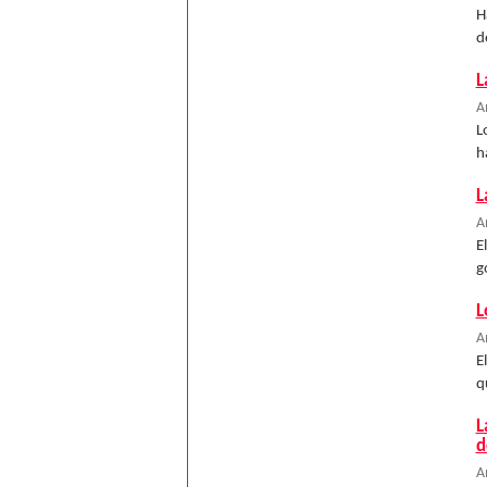
H
d
L
A
L
h
L
A
E
g
L
A
E
q
L
d
A