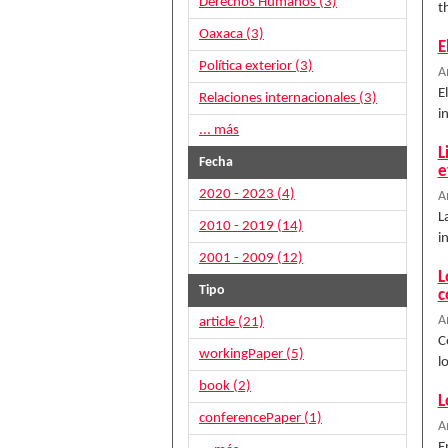
Derechos Humanos (3)
t
Oaxaca (3)
E
Política exterior (3)
A
E
Relaciones internacionales (3)
i
... más
L
Fecha
e
2020 - 2023 (4)
A
L
2010 - 2019 (14)
i
2001 - 2009 (12)
L
Tipo
c
A
article (21)
C
workingPaper (5)
l
book (2)
L
conferencePaper (1)
A
E