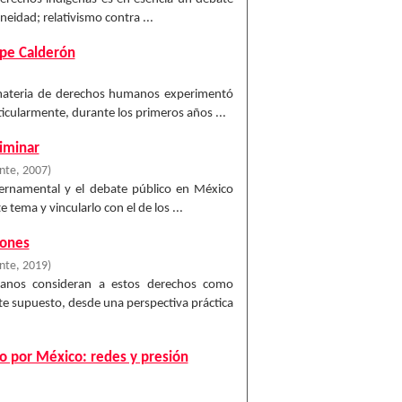
eidad; relativismo contra ...
ipe Calderón
 materia de derechos humanos experimentó
icularmente, durante los primeros años ...
iminar
ente
,
2007
)
ernamental y el debate público en México
tema y vincularlo con el de los ...
zones
ente
,
2019
)
manos consideran a estos derechos como
ste supuesto, desde una perspectiva práctica
o por México: redes y presión