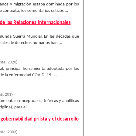
anos y migración estaba dominada por los
contexto, los comentarios críticos ...
de las Relaciones Internacionales
Segunda Guerra Mundial. En las décadas que
onales de derechos humanos han ...
ente
,
2020
)
ial, principal herramienta adoptada por los
 de la enfermedad COVID–19. ...
na
,
2019
)
amientas conceptuales, teóricas y analíticas
plina), para el ...
gobernabilidad priísta y el desarrollo
ente
,
2003
)