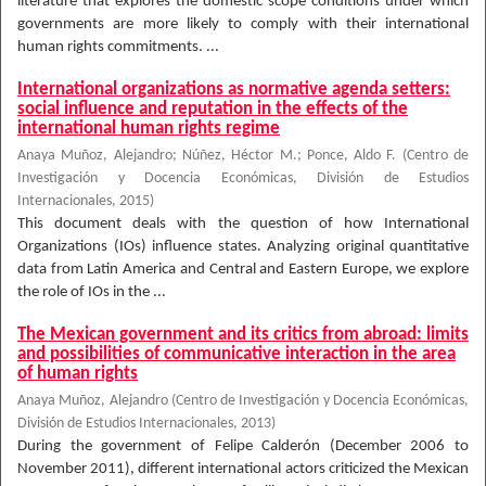
literature that explores the domestic scope conditions under which
governments are more likely to comply with their international
human rights commitments. ...
International organizations as normative agenda setters:
social influence and reputation in the effects of the
international human rights regime
Anaya Muñoz, Alejandro
;
Núñez, Héctor M.
;
Ponce, Aldo F.
(
Centro de
Investigación y Docencia Económicas, División de Estudios
Internacionales
,
2015
)
This document deals with the question of how International
Organizations (IOs) influence states. Analyzing original quantitative
data from Latin America and Central and Eastern Europe, we explore
the role of IOs in the ...
The Mexican government and its critics from abroad: limits
and possibilities of communicative interaction in the area
of human rights
Anaya Muñoz, Alejandro
(
Centro de Investigación y Docencia Económicas,
División de Estudios Internacionales
,
2013
)
During the government of Felipe Calderón (December 2006 to
November 2011), different international actors criticized the Mexican