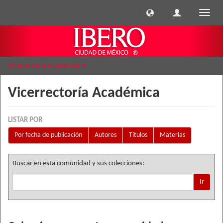
Cambi
naveg
Vicerrectoría Académica
Vicerrectoría Académica
LISTAR POR
Por fecha de publicación
Autores
Títulos
Materias
Buscar en esta comunidad y sus colecciones:
Ir