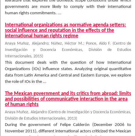
literature that explores the domestic scope conditions under which
governments are more likely to comply with their international
human rights commitments. ...
International organizations as normative agenda setters:
social influence and reputation in the effects of the
international human rights regime
Anaya Muñoz, Alejandro
;
Núñez, Héctor M.
;
Ponce, Aldo F.
(
Centro de
Investigación y Docencia Económicas, División de Estudios
Internacionales
,
2015
)
This document deals with the question of how International
Organizations (IOs) influence states. Analyzing original quantitative
data from Latin America and Central and Eastern Europe, we explore
the role of IOs in the ...
The Mexican government and its critics from abroad: limits
and possibilities of communicative interaction in the area
of human rights
Anaya Muñoz, Alejandro
(
Centro de Investigación y Docencia Económicas,
División de Estudios Internacionales
,
2013
)
During the government of Felipe Calderón (December 2006 to
November 2011), different international actors criticized the Mexican