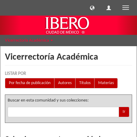
Cambi
naveg
Vicerrectoría Académica
Vicerrectoría Académica
LISTAR POR
Por fecha de publicación
Autores
Títulos
Materias
Buscar en esta comunidad y sus colecciones:
Ir