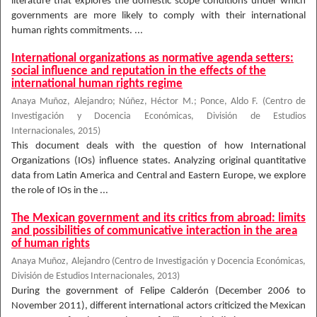
literature that explores the domestic scope conditions under which
governments are more likely to comply with their international
human rights commitments. ...
International organizations as normative agenda setters:
social influence and reputation in the effects of the
international human rights regime
Anaya Muñoz, Alejandro
;
Núñez, Héctor M.
;
Ponce, Aldo F.
(
Centro de
Investigación y Docencia Económicas, División de Estudios
Internacionales
,
2015
)
This document deals with the question of how International
Organizations (IOs) influence states. Analyzing original quantitative
data from Latin America and Central and Eastern Europe, we explore
the role of IOs in the ...
The Mexican government and its critics from abroad: limits
and possibilities of communicative interaction in the area
of human rights
Anaya Muñoz, Alejandro
(
Centro de Investigación y Docencia Económicas,
División de Estudios Internacionales
,
2013
)
During the government of Felipe Calderón (December 2006 to
November 2011), different international actors criticized the Mexican