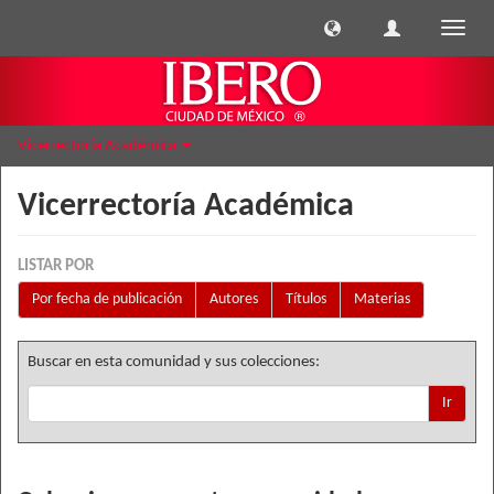
Cambi
naveg
Vicerrectoría Académica
Vicerrectoría Académica
LISTAR POR
Por fecha de publicación
Autores
Títulos
Materias
Buscar en esta comunidad y sus colecciones:
Ir