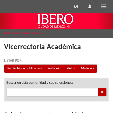
Cambi
naveg
Vicerrectoría Académica
Vicerrectoría Académica
LISTAR POR
Por fecha de publicación
Autores
Títulos
Materias
Buscar en esta comunidad y sus colecciones:
Ir