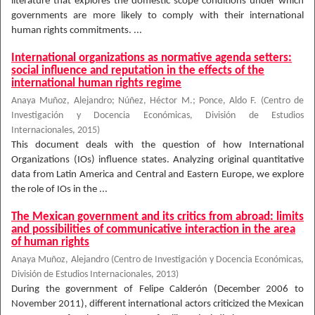
literature that explores the domestic scope conditions under which
governments are more likely to comply with their international
human rights commitments. ...
International organizations as normative agenda setters:
social influence and reputation in the effects of the
international human rights regime
Anaya Muñoz, Alejandro
;
Núñez, Héctor M.
;
Ponce, Aldo F.
(
Centro de
Investigación y Docencia Económicas, División de Estudios
Internacionales
,
2015
)
This document deals with the question of how International
Organizations (IOs) influence states. Analyzing original quantitative
data from Latin America and Central and Eastern Europe, we explore
the role of IOs in the ...
The Mexican government and its critics from abroad: limits
and possibilities of communicative interaction in the area
of human rights
Anaya Muñoz, Alejandro
(
Centro de Investigación y Docencia Económicas,
División de Estudios Internacionales
,
2013
)
During the government of Felipe Calderón (December 2006 to
November 2011), different international actors criticized the Mexican