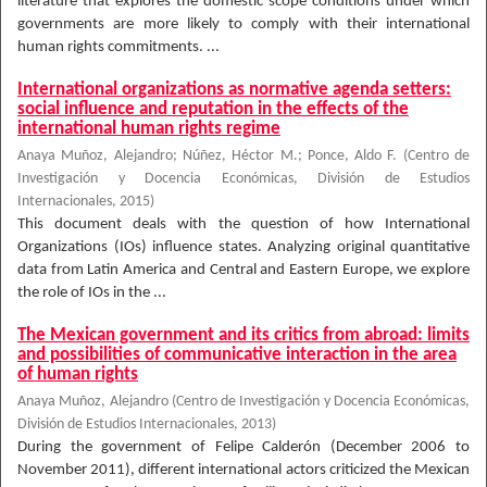
literature that explores the domestic scope conditions under which
governments are more likely to comply with their international
human rights commitments. ...
International organizations as normative agenda setters:
social influence and reputation in the effects of the
international human rights regime
Anaya Muñoz, Alejandro
;
Núñez, Héctor M.
;
Ponce, Aldo F.
(
Centro de
Investigación y Docencia Económicas, División de Estudios
Internacionales
,
2015
)
This document deals with the question of how International
Organizations (IOs) influence states. Analyzing original quantitative
data from Latin America and Central and Eastern Europe, we explore
the role of IOs in the ...
The Mexican government and its critics from abroad: limits
and possibilities of communicative interaction in the area
of human rights
Anaya Muñoz, Alejandro
(
Centro de Investigación y Docencia Económicas,
División de Estudios Internacionales
,
2013
)
During the government of Felipe Calderón (December 2006 to
November 2011), different international actors criticized the Mexican