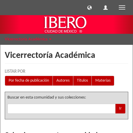
Cambi
naveg
Vicerrectoría Académica
Vicerrectoría Académica
LISTAR POR
Por fecha de publicación
Autores
Títulos
Materias
Buscar en esta comunidad y sus colecciones:
Ir